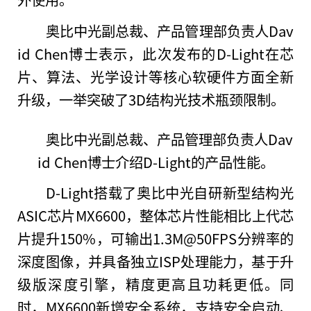
奥比中光副
总
裁、产品管理部负责人Dav
id Chen博士表示，此次发布的D-Light在芯
片、算法、光学设计等核心软硬件方面全新
升级，一举突破了3D结构光技术瓶颈限制。
奥比中光副
总
裁、产品管理部负责人Dav
id Chen博士介绍D-Light的产品
性
能。
D-Light搭载了奥比中光自研新型结构光
ASIC芯片MX6600，整体芯片
性
能相比上代芯
片提升150%，可输出1.3M@50FPS分辨率的
深度图像，并具备
独立
ISP处理能力，基于升
级版深度引擎，精度更高且功耗更低。同
时，MX6600新增安全系统，支持安全启动、