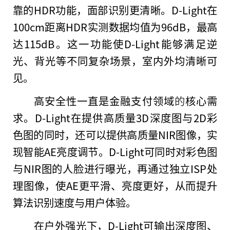
靠的HDR功能，面部识别更清晰。D-Light在
100cm距离HDR实测数据均值为96dB，最高
达115dB。这一功能使D-Light能够满足逆
光、背光等不同复杂场景，室内外均清晰可
见。
高安全
性
一直是
金融
支付领域
的
核心需
求。D-Light在提供高质量3D深度图与2D彩
色图的同时，还可以提供高质量NIR图像，实
现智能AE亮度调节。D-Light可同时对彩色图
与NIR图的人脸进行曝光，再通过
独立
ISP处
理图像，使AE更
平
滑、亮度更好，从而提升
算法识别速度与用户体验。
在户外强光下，D-Light可输出深度图、