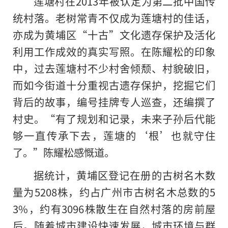
莲塘村在2013年被认定为第二批中国传
统村落。老树常青不仅成为莲塘村的佳话，
亦成为黄埔区“十古”文化遗存保护及活化
利用工作成效的真实写照。在陈耀松的印象
中，过去莲塘村不少村舍倾颓、村貌破旧，
而如今街道十分重视古遗存保护，挖掘它们
背后的故事，编号挂牌专人巡查，还编撰了
村史。“有了规划和记录，未来子孙后代能
够一直传承下去，莲塘
的
‘根’也就守住
了。”陈耀松感慨道。
据统计，黄埔区登记在册的古树名木数
量为5208株，约占广州市古树名木总数的5
3%，约有3096株散生在自然村落的房前屋
后。随着城市建设快速发展，城市环境与群