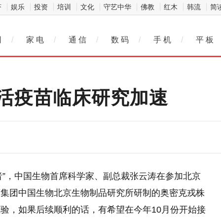
济
娱乐
投资
培训
文化
守艺中华
佛教
红木
韩流
简
网
/
家 电
/
通 信
/
数 码
/
手 机
/
平 板
活疫苗临床研究加速
工作者”，中国生物首席科学家、副总裁张云涛在参加北京
药集团中国生物北京生物制品研究所研制的奥密克戎株
验，如果后续顺利的话，有希望在今年10月份开始接