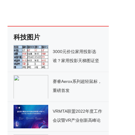
科技图片
3000元价位家用投影选
谁？家用投影天梯图证坚
果G9S为最优解！
赛睿Aerox系列超轻鼠标，
重磅首发
VRMTA联盟2022年度工作
会议暨VR产业创新高峰论
坛将于4月29日在南昌举办