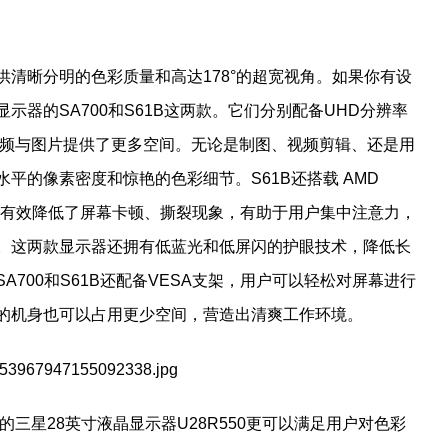
清晰分明的色彩质量和高达178°的超宽视角。如果你有设
器的SA700和S61B这两款。它们分别配备UHD分辨率
视频与图片提供了更多空间。无论是制图、视频剪辑、还是用
平的像素密度和惊艳的色彩细节。S61B还搭载 AMD
流畅，有效降低了屏幕卡顿、撕裂现象，有助于用户集中注意力，
。这两款显示器还拥有低蓝光和低屏闪的护眼技术，降低长
700和S61B还配备VESA支架，用户可以轻松对屏幕进行
的机身也可以占用更少空间，营造出清爽工作环境。
的三星28英寸液晶显示器U28R550更可以满足用户对色彩