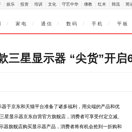
济
娱乐
投资
培训
文化
守艺中华
佛教
红木
韩流
简
网
/
家 电
/
通 信
/
数 码
/
手 机
/
平 板
三星显示器 “尖货”开启6
显示器于京东和天猫平台准备了诸多福利，用尖端的产品和优
往三星显示器京东自营官方旗舰店，消费者可享受付定立减、
显示器旗舰店购买显示器产品，消费者将有机会抢到一折购和