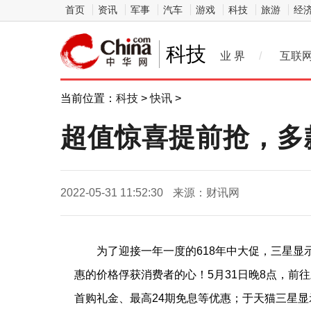
首页
资讯
军事
汽车
游戏
科技
旅游
经
科技
业 界
/
互联
当前位置：
科技
>
快讯
>
超值惊喜提前抢，多款
2022-05-31 11:52:30
来源：财讯网
为了迎接一年一度的618年中大促，三星
惠的价格俘获消费者的心！5月31日晚8点，前
首购礼金、最高24期免息等优惠；于天猫三星