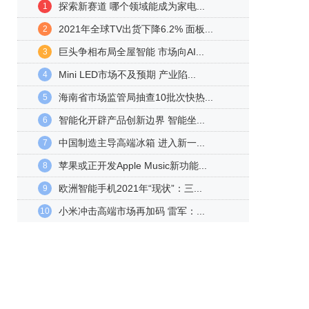
探索新赛道 哪个领域能成为家电...
1
2021年全球TV出货下降6.2% 面板...
2
巨头争相布局全屋智能 市场向AI...
3
Mini LED市场不及预期 产业陷...
4
海南省市场监管局抽查10批次快热...
5
智能化开辟产品创新边界 智能坐...
6
中国制造主导高端冰箱 进入新一...
7
苹果或正开发Apple Music新功能...
8
欧洲智能手机2021年“现状”：三...
9
小米冲击高端市场再加码 雷军：...
10