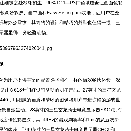
，让细微之处栩栩如生；90% DCI—P3广色域覆盖让画面色彩
妙双屏、画中画和Easy Setting box功能，让用户在处
乐与办公需求。其简约的设计和精巧的外型也值得一提，三
显示器显得十分轻盈流畅。
现
合为用户提供丰富的配置选择和不一样的游戏畅快体验，深
5T是此次618开门红促销活动的明星产品。27英寸的三星玄龙
x 1440，用细腻的画质和清晰的图像将用户带进惊艳的游戏世
场景自然生动。28英寸的三星玄龙骑士电竞显示器SAG7拥有
对比度和色彩层次，其144Hz的游戏刷新率和1ms的急速灰阶
的体验，那49英寸的三星玄龙骑士电竞显示器CHG9和