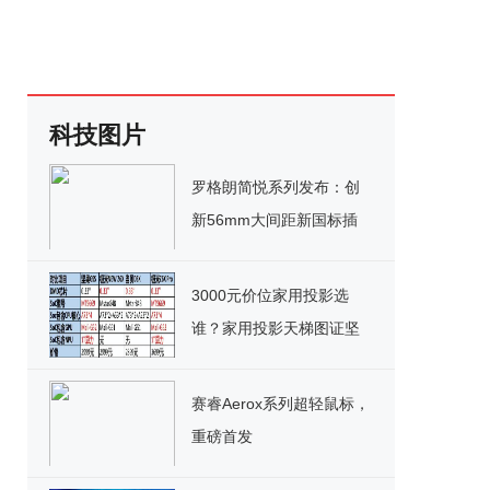
科技图片
罗格朗简悦系列发布：创
新56mm大间距新国标插
座，安全省心！
3000元价位家用投影选
谁？家用投影天梯图证坚
果G9S为最优解！
赛睿Aerox系列超轻鼠标，
重磅首发