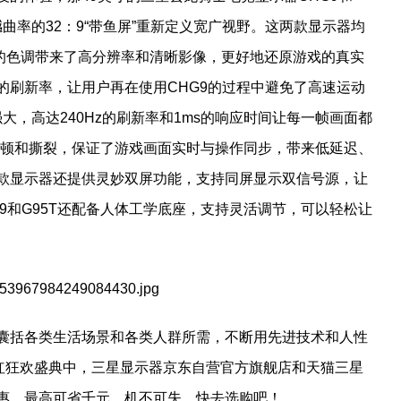
撼曲率的32：9“带鱼屏”重新定义宽广视野。这两款显示器均
富的色调带来了高分辨率和清晰影像，更好地还原游戏的真实
和144Hz的刷新率，让用户再在使用CHG9的过程中避免了高速运动
大，高达240Hz的刷新率和1ms的响应时间让每一帧画面都
、卡顿和撕裂，保证了游戏画面实时与操作同步，带来低延迟、
款显示器还提供灵妙双屏功能，支持同屏显示双信号源，让
9和G95T还配备人体工学底座，支持灵活调节，可以轻松让
囊括各类生活场景和各类人群所需，不断用先进技术和人性
门红狂欢盛典中，三星显示器京东自营官方旗舰店和天猫三星
惠，最高可省千元。机不可失，快去选购吧！