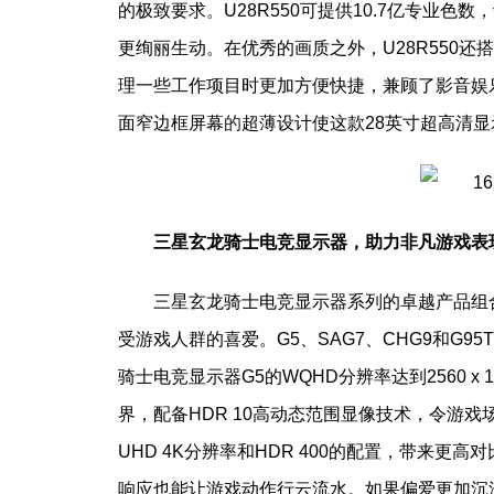
的极致要求。U28R550可提供10.7亿专业色数
更绚丽生动。在优秀的画质之外，U28R550还搭载灵
理一些工作项目时更加方便快捷，兼顾了影音娱
面窄边框屏幕
的
超薄设计使这款28英寸超高清
三星玄龙骑士电竞显示器，助力非凡游戏表
三星玄龙骑士电竞显示器系列的卓越产品组
受游戏人群的喜爱。G5、SAG7、CHG9和G9
骑士电竞显示器G5的WQHD分辨率达到2560 
界，配备HDR 10高动态范围显像技术，令游戏
UHD 4K分辨率和HDR 400的配置，带来更高
响应也能让游戏动作行云流水。如果偏爱更加沉浸