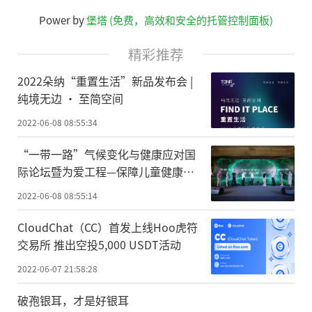
Power by
堡塔 (免费，高效和安全的托管控制面板)
精彩推荐
2022朵纳“重置生活”新品发布会 |
纯境无边 · 至简空间
2022-06-08 08:55:34
“一带一路”气候变化与健康应对国
际论坛暨为爱工程—保障儿童健康成
长公益行动启动
2022-06-08 08:55:14
CloudChat（CC）首发上线Hoo虎符
交易所 推出空投5,000 USDT活动
2022-06-07 21:58:28
破孢银耳，才是好银耳