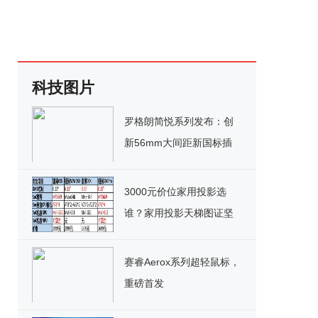
科技图片
罗格朗简悦系列发布：创
新56mm大间距新国标插
座，安全省心！
3000元价位家用投影选
谁？家用投影天梯图证坚
果G9S为最优解！
赛睿Aerox系列超轻鼠标，
重磅首发