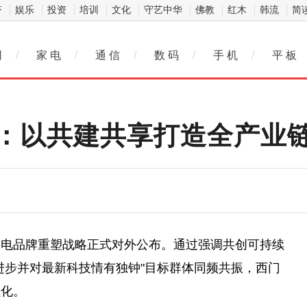
济
娱乐
投资
培训
文化
守艺中华
佛教
红木
韩流
简
网
/
家 电
/
通 信
/
数 码
/
手 机
/
平 板
：以共建共享打造全产业
家电品牌重塑
战略
正式对外公布。通过强调共创可持续
进步并对最新科技情有独钟"目标群体同频共振，西门
强化。