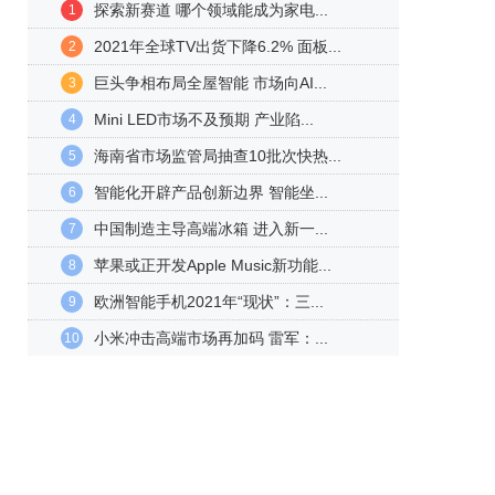
探索新赛道 哪个领域能成为家电...
1
2021年全球TV出货下降6.2% 面板...
2
巨头争相布局全屋智能 市场向AI...
3
Mini LED市场不及预期 产业陷...
4
海南省市场监管局抽查10批次快热...
5
智能化开辟产品创新边界 智能坐...
6
中国制造主导高端冰箱 进入新一...
7
苹果或正开发Apple Music新功能...
8
欧洲智能手机2021年“现状”：三...
9
小米冲击高端市场再加码 雷军：...
10