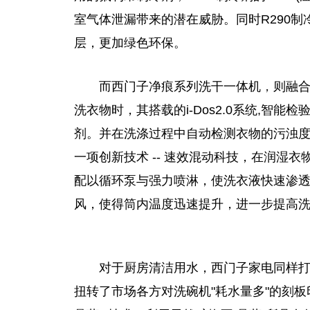
室气体泄漏带来的潜在威胁。同时R290制
层，更加绿色环保。
而西门子净痕系列洗干一体机
，
则融
洗衣物时，其搭载的i-Dos2.0系统,智
剂。并在洗涤过程中自动检测衣物的污浊
一项创新技术 -- 速效混动科技，在润湿
配以循环泵与强力喷淋，使洗衣液快速渗透
风，使得筒内温度迅速提升，进一步提高
对于厨房清洁用水，西门子家电同样打
扭转了市场各方对洗碗机"耗水量多"的刻板印