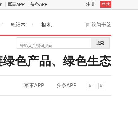
注册
登录
读
军事APP
头条APP
设为书签
/
笔记本
/
相 机
搜索
链绿色产品、绿色生态
军事APP
头条APP