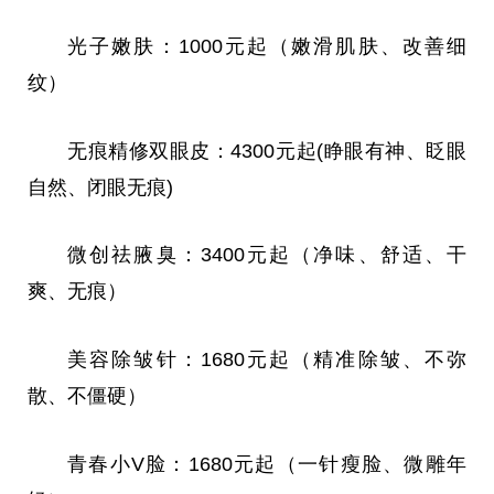
光子嫩肤：1000元起（嫩滑肌肤、改善细
纹）
无痕精修双眼皮：4300元起(睁眼有神、眨眼
自然、闭眼无痕)
微
创祛腋臭：3400元起（净味、舒适、干
爽、无痕）
美容除皱针：1680元起（精准除皱、不弥
散、不僵硬）
青春小V脸：1680元起（一针瘦脸、
微
雕年