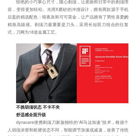
惊艳的小巧掌心尺寸，随心剃须，让差旅和日常中的剃须理
容，变得更加轻松。光滑X磨砂的冲撞设计，拥有两款源于手机
后盖的精选配色：暗夜灰和可可茶金，让产品拥有了男性喜爱
的
精致高级感。剃须刀最重要是刀头，采用长短双刀组合的往复
式，刀网为18道金属工艺。
不挑胡须状态 不卡不夹
舒适感全面升级
dynacare便携剃须刀家族独特的“AI马达加速”技术
，
根据个
人胡须浓密和粗硬状态不同，智能调节加速或减速，改善了传统