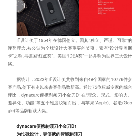
iF设计奖于1954年在德国创立。因其“独立、严谨、可靠”的
评奖理念,被公认为全球设计大赛重要的奖项，素有“设计界奥斯
卡”之称,与德国“红点奖”、美国“IDEA奖”一起并称为世界三大设计
奖。
据统计，2022年iF设计奖共收到来自49个国家的10776件参
赛产品,创下有史以来参赛作品数新高。通过75位权威专家的综合
评比，dynacare便携剃须刀小金刀D1在“理念、形式、影响力、
差异化、功能”等五个维度脱颖而出，与苹果(Apple)、谷歌(Goo
gle)等品牌斩获大奖。
dynacare便携剃须刀小金刀D1
为忙碌设计，更便携的智能剃须刀