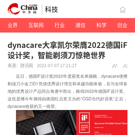
科技
业界
互联网
行业
通信
科学
创业
dynacare大拿凯尔荣膺2022德国iF
设计奖，智能剃须刀惊艳世界
来源：财讯网
2022-07-07 17:21:27
近日，德国iF设计奖2022年度获奖名单揭晓，dynacare便携
剃须刀小金刀D1凭借优秀设计理念和卓越功能体验，在与全球各
地的优秀设计产品同台角逐中胜出，摘得2022年德国iF设计奖。
这也是继今年摘得由德国红点奖主办的“CGD当代好设奖”之后，
dynacare收获的又一殊荣。