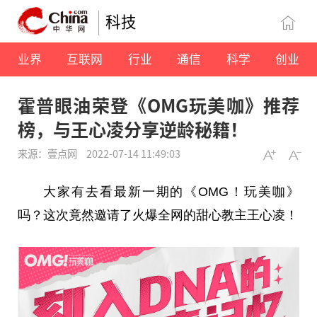
科技
业界
互联网
行业
通信
科学
创业
霍普眼油荣登《OMG玩美咖》推荐
榜，与王心凌分享逆龄秘籍！
来源：壹点网
2022-07-14 11:49:03
大家有去看最新一期的《OMG！玩美咖》
吗？这次竟然邀请了火爆全网的甜心教主王心凌！