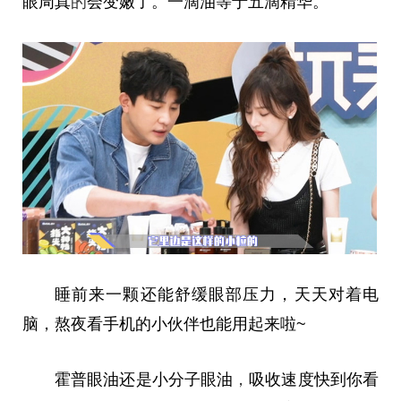
眼周真
的
会变嫩了。一滴油等于五滴精华。
睡前来一颗还能舒缓眼部压力，天天对着电
脑，熬夜看手机的小伙伴也能用起来啦~
霍普眼油还是小分子眼油
，
吸收速度快到你看