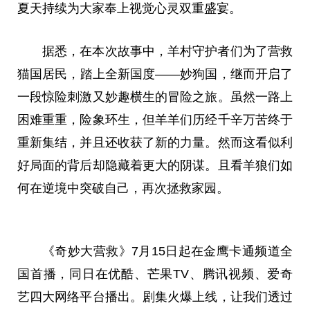
夏天持续为大家奉上视觉心灵双重盛宴。
据悉，在本次故事中，羊村守护者们为了营救
猫国居民，踏上全新国度——妙狗国，继而开启了
一段惊险刺激又妙趣横生的冒险之旅。虽然
一路
上
困难重重，险象环生，但羊羊们历经千辛万苦终于
重新集结，并且还收获了新的力量。然而这看似利
好局面的背后却隐藏着更大的阴谋。且看羊狼们如
何在逆境中突破自己，再次拯救家园。
《奇妙大营救》7月15日起在金鹰卡通频道全
国首播，同日在优酷、芒果TV、腾讯视频、爱奇
艺四大网络
平
台
播出。剧集火爆上线，让我们透过