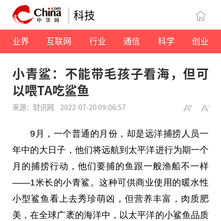
科技
业界
互联网
行业
通信
科学
创业
小青鲨：不能带毛孩子看海，但可
以喂TA吃鲨鱼
来源：财讯网
2022-07-20 09:06:57
9月，一个普通的月份，却是远洋捕捞人员一
年中的大日子，他们将远航到太
平
洋进行为期一个
月的捕捞行动，他们要捕的鱼跟一般渔船不一样
——1米长的小青鲨。这种可供商业使用的暖水性
小型鲨鱼看上去秀珍萌凶，但营养丰富，肉质肥
美，在全球广袤的海洋中，以太
平
洋的小鲨鱼品质