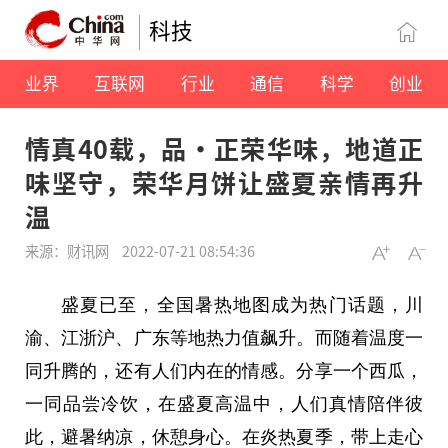
科技
业界
互联网
行业
通信
科学
创业
情真40载，品·正荣华味，地道正
味坚守，荣华月饼让盛夏亲情再升
温
来源：财讯网
2022-07-21 08:54:36
盛夏已至，全国暑热地图成为热门话题，川
渝、江浙沪、广东等地热力值飙升。而随着温度一
同升腾的，还有人们内在的情感。分享一个西瓜，
一同品尝冷饮，在盛夏高温中，人们真情陪伴彼
此，避暑纳凉，休憩身心。在炎热夏季，带上走心