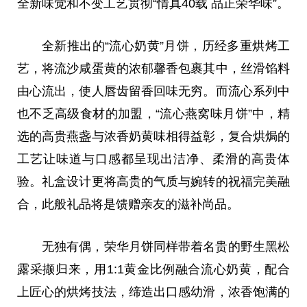
全新味觉和不变工艺贯彻“情真40载 品正荣华味”。
全新推出的“流心奶黄”月饼，历经多重烘烤工
艺，将流沙咸蛋黄的浓郁馨香包裹其中，丝滑馅料
由心流出，使人唇齿留香回味无穷。而流心系列中
也不乏高级食材的加盟，“流心燕窝味月饼”中，精
选的高贵燕盏与浓香奶黄味相得益彰，复合烘焗的
工艺让味道与口感都呈现出洁净、柔滑的高贵体
验。礼盒设计更将高贵的气质与婉转的祝福完美融
合，此般礼品将是馈赠亲友的滋补尚品。
无独有偶，荣华月饼同样带着名贵的野生黑松
露采撷归来，用1:1黄金比例融合流心奶黄，配合
上匠心的烘烤技法，缔造出口感幼滑，浓香饱满的