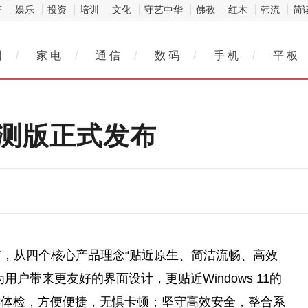
济
娱乐
投资
培训
文化
守艺中华
佛教
红木
韩流
简
网
/
家 电
/
通 信
/
数 码
/
手 机
/
平 板
公测版正式发布
发布，从四个核心产品理念“贴近原生、简洁流畅、高效
户带来更友好的界面设计，更贴近Windows 11的
键体检，方便便捷，无惧卡顿；坚守高效安全，整合系