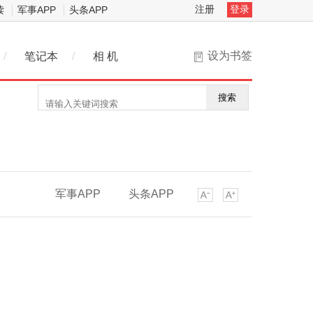
注册
登录
读
军事APP
头条APP
设为书签
/
笔记本
/
相 机
搜索
军事APP
头条APP