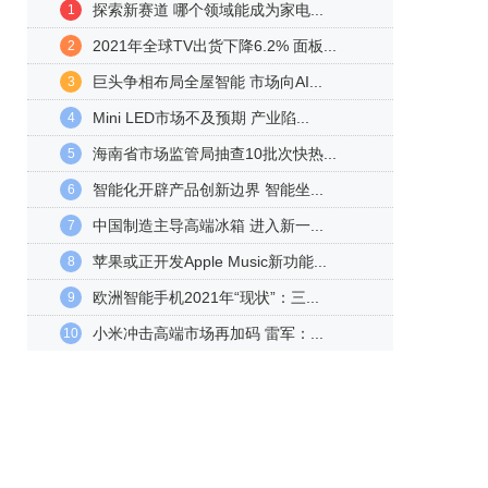
探索新赛道 哪个领域能成为家电...
1
2021年全球TV出货下降6.2% 面板...
2
巨头争相布局全屋智能 市场向AI...
3
Mini LED市场不及预期 产业陷...
4
海南省市场监管局抽查10批次快热...
5
智能化开辟产品创新边界 智能坐...
6
中国制造主导高端冰箱 进入新一...
7
苹果或正开发Apple Music新功能...
8
欧洲智能手机2021年“现状”：三...
9
小米冲击高端市场再加码 雷军：...
10