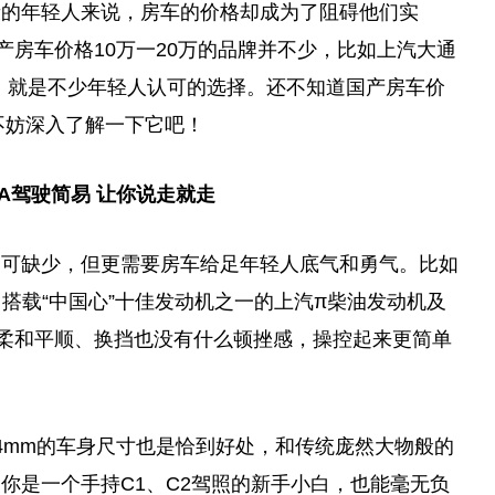
段的年轻人来说，房车的价格却成为了阻碍他们实
产房车价格10万一20万的品牌并不少，比如上汽大通
营版，就是不少年轻人认可的选择。还不知道国产房车价
不妨深入了解一下它吧！
TA驾驶简易 让你说走就走
不可缺少，但更需要房车给足年轻人底气和勇气。比如
，它搭载“中国心”十佳发动机之一的上汽π柴油发动机及
档柔和平顺、换挡也没有什么顿挫感，操控起来更简单
x 2424mm的车身尺寸也是恰到好处，和传统庞然大物般的
你是一个手持C1、C2驾照的新手小白，也能毫无负