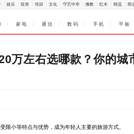
济
娱乐
投资
培训
文化
守艺中华
佛教
红木
韩流
简
网
/
家 电
/
通 信
/
数 码
/
手 机
/
平 板
一20万左右选哪款？你的
、受限小等特点与优势，成为年轻人主要的旅游方式。