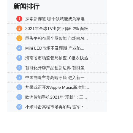
新闻排行
探索新赛道 哪个领域能成为家电...
1
2021年全球TV出货下降6.2% 面板...
2
巨头争相布局全屋智能 市场向AI...
3
Mini LED市场不及预期 产业陷...
4
海南省市场监管局抽查10批次快热...
5
智能化开辟产品创新边界 智能坐...
6
中国制造主导高端冰箱 进入新一...
7
苹果或正开发Apple Music新功能...
8
欧洲智能手机2021年“现状”：三...
9
小米冲击高端市场再加码 雷军：...
10