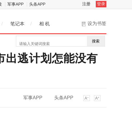
注册
登录
读
军事APP
头条APP
设为书签
/
笔记本
/
相 机
搜索
城市出逃计划怎能没有
军事APP
头条APP