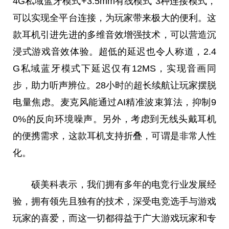
4G私域蓝牙模式+3.5mm有线模式”3种连接模式，
可以实现全
平
台
连接，为
玩家
带来极大的便利。这
款耳机引进先进的多维音效增强技术，可以营造沉
浸式游戏音效体验。超低的延迟也令人称道，2.4
G私域蓝牙模式下延迟仅有12MS，实现音画同
步，助力听声辨位。28小时
的
超长续航让
玩家
摆脱
电量焦虑。麦克风能通过AI精准波束算法，抑制9
0%的反向环境噪声。另外，考虑到无线头戴耳机
的便携需求，这款耳机支持折叠，可谓是非常人性
化。
硕美科表示，我们拥有多年的电竞行业发展经
验，拥有领先且独有的技术，深受电竞选手与游戏
玩家
的喜爱，而这一切都得益于广大游戏
玩家
和专