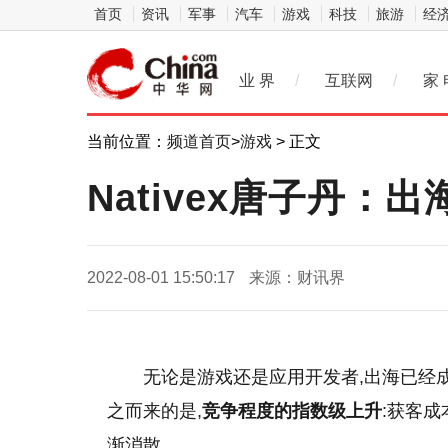
首页
资讯
军事
汽车
游戏
科技
旅游
经
业 界
/
互联网
/
家 
当前位置：
频道首页
>
游戏
> 正文
Nativex唐子丹
2022-08-01 15:50:17
来源：财讯界
无论是游戏还是应用开发者,出海已经
之而来的是,
竞争程度的指数级上升
:获客
渐消散……