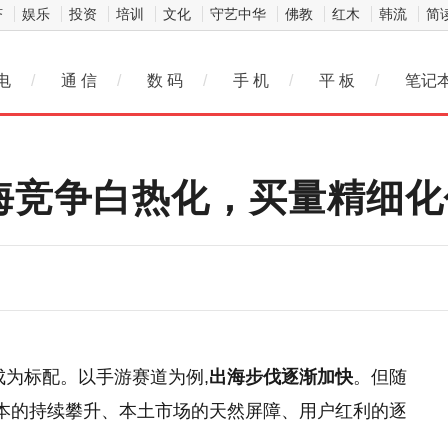
济
娱乐
投资
培训
文化
守艺中华
佛教
红木
韩流
简
电
/
通 信
/
数 码
/
手 机
/
平 板
/
笔记
：出海竞争白热化，买量精细
成为标配。以手游赛道为例,
出海步伐逐渐加快
。但随
成本的持续攀升、本土市场的天然屏障、用户红利的逐