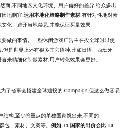
然而,不同地区文化环境、用户偏好的差异,给众多出
因地制宜,
运用本地化策略制作素材
,有针对
性
地对素
地文化、避开当地禁忌,才能保证买量效果。
须要做的事情。一些休闲游戏广告主在投全球时只使
言,但是世界上还有很多其它语种,比如日语、西班牙
语言来精细化制做素材,用户转化效果会更好。
为了省事会搭建全球通投的 Campaign,但这么做容易
户结构,至少将重点的单独
国家
挑出来,不同的
、人群包、素材、文案等。
例如 T1
国家
的出价会比 T3