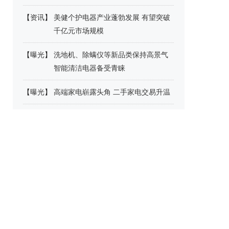
【
资讯
】
美健个护电器产业蓬勃发展 有望突破
千亿元市场规模
【
曝光
】
洗地机、除螨仪等新品类保持高景气
智能清洁电器备受青睐
【
曝光
】
高端家电崭露头角 二手家电交易升温