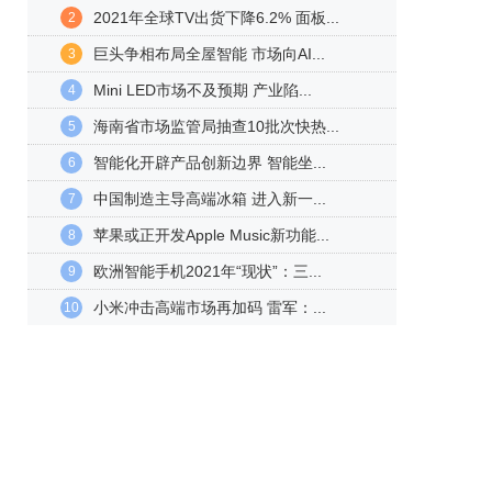
2021年全球TV出货下降6.2% 面板...
2
巨头争相布局全屋智能 市场向AI...
3
Mini LED市场不及预期 产业陷...
4
海南省市场监管局抽查10批次快热...
5
智能化开辟产品创新边界 智能坐...
6
中国制造主导高端冰箱 进入新一...
7
苹果或正开发Apple Music新功能...
8
欧洲智能手机2021年“现状”：三...
9
小米冲击高端市场再加码 雷军：...
10