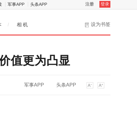
注册
登录
读
军事APP
头条APP
设为书签
本
/
相 机
化价值更为凸显
军事APP
头条APP