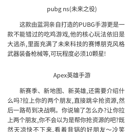
pubg ns(未来之役)
这款由蓝洞亲自打造的PUBG手游更是一
款不能错过
的
吃鸡游戏,他的核心玩法依旧是
大逃杀,里面充满了未来科技的
赛博
朋克风格
武器装备枪械等,可玩程度必须10颗星!
Apex英雄手游
新赛季、新地图、新英雄,还需要介绍什
么吗?拉上你的两个朋友,直接跳伞抢资源,然
后一路苟到决战啊。你说输了怎么办?让你拉
上两个朋友,你不会以为是帮你抢资源的吧?既
然天凉快不下来,看着背锅的好朋友～冷笑