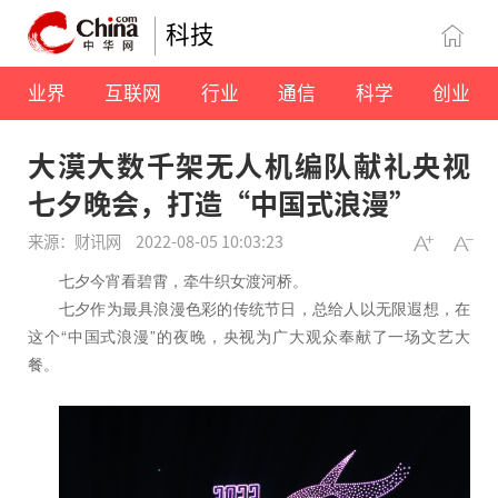
科技
业界
互联网
行业
通信
科学
创业
大漠大数千架无人机编队献礼央视
七夕晚会，打造“中国式浪漫”
来源：财讯网
2022-08-05 10:03:23
七夕今宵看碧霄，牵牛织女渡河桥。
七夕作为最具浪漫色彩的传统节日，总给人以无限遐想，在
这个“中国式浪漫”的夜晚，央视为广大观众奉献了一场文艺大
餐。