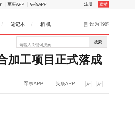
注册
登录
读
军事APP
头条APP
设为书签
/
笔记本
/
相 机
搜索
综合加工项目正式落成
军事APP
头条APP