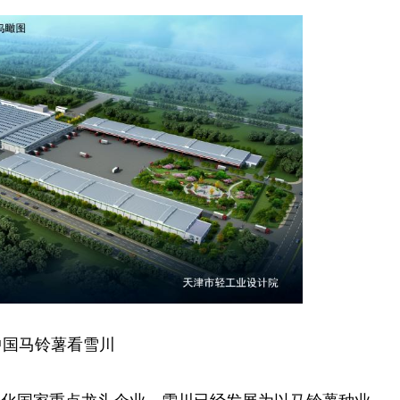
中国
马铃薯看雪川