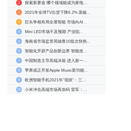
探索新赛道 哪个领域能成为家电...
1
2021年全球TV出货下降6.2% 面板...
2
巨头争相布局全屋智能 市场向AI...
3
Mini LED市场不及预期 产业陷...
4
海南省市场监管局抽查10批次快热...
5
智能化开辟产品创新边界 智能坐...
6
中国制造主导高端冰箱 进入新一...
7
苹果或正开发Apple Music新功能...
8
欧洲智能手机2021年“现状”：三...
9
小米冲击高端市场再加码 雷军：...
10