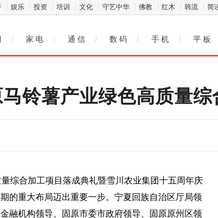
济
娱乐
投资
培训
文化
守艺中华
佛教
红木
韩流
简
网
/
家 电
/
通 信
/
数 码
/
手 机
/
平 板
固原马铃薯产业绿色高质量
质量综合加工项目落成典礼暨雪川农业集团十五周年庆
时期的重大布局迈出重要一步。宁夏回族自治区厅局
领
宁金融机构
领导
、固原市委市政府
领导
、固原原州区
领