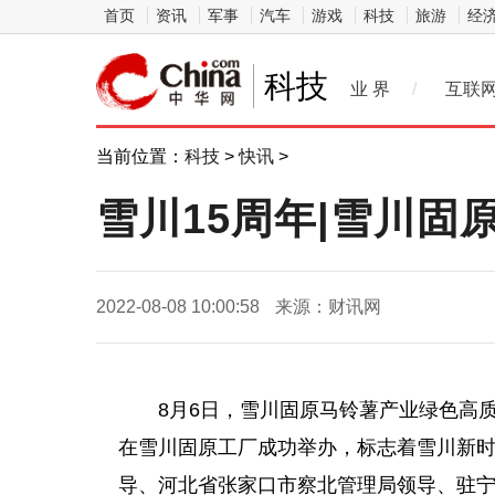
首页
资讯
军事
汽车
游戏
科技
旅游
经
科技
业 界
/
互联
当前位置：
科技
>
快讯
>
雪川15周年|雪川
2022-08-08 10:00:58
来源：财讯网
8月6日，雪川固原马铃薯产业绿色高
在雪川固原工厂成功举办，标志着雪川新
导
、河北省张家口市察北管理局
领导
、驻