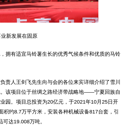
薯业新发展在固原
地
，
拥有适宜马铃薯生长的优秀气候条件和优质的马铃
目负责人王剑飞先生向与会的各位来宾详细介绍了雪川
况。该项目位于丝绸之路经济带战略地——宁夏回族自
产业园。项目
总
投资为20亿元，于2021年10月25日开
积约8.7万
平
方米，安装各种机械设备817
台
套，引
达19.008万吨。