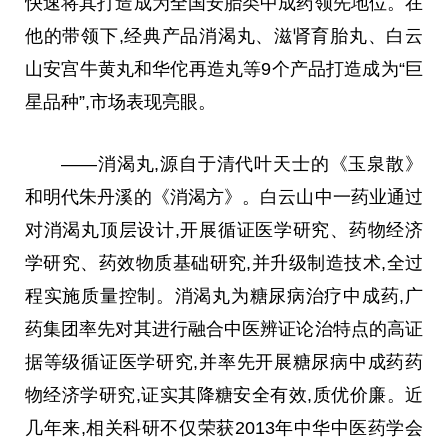
快速将其打造成为全国安胎类中成药领先地位。在
他的带领下,经典产品消渴丸、滋肾育胎丸、白云
山安宫牛黄丸和华佗再造丸等9个产品打造成为“巨
星品种”,市场表现亮眼。
——消渴丸,源自于清代叶天士的《玉泉散》
和明代朱丹溪的《消渴方》。白云山中一药业通过
对消渴丸顶层设计,开展循证医学研究、药物经济
学研究、药效物质基础研究,并升级制造技术,全过
程实施质量控制。消渴丸为糖尿病治疗中成药,广
药集团率先对其进行融合中医辨证论治特点的高证
据等级循证医学研究,并率先开展糖尿病中成药药
物经济学研究,证实其降糖安全有效,质优价廉。近
几年来,相关科研不仅荣获2013年中华中医药学会