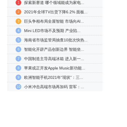
探索新赛道 哪个领域能成为家电...
1
2021年全球TV出货下降6.2% 面板...
2
巨头争相布局全屋智能 市场向AI...
3
Mini LED市场不及预期 产业陷...
4
海南省市场监管局抽查10批次快热...
5
智能化开辟产品创新边界 智能坐...
6
中国制造主导高端冰箱 进入新一...
7
苹果或正开发Apple Music新功能...
8
欧洲智能手机2021年“现状”：三...
9
小米冲击高端市场再加码 雷军：...
10