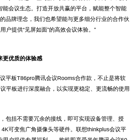
的智能会议生态。打造开放共赢的
平
台
，赋能整个智能
终秉持的品牌理念，我们也希望能与更多细分行业
的
合作伙
用户提供“见屏如面”的高效会议体验。”
来更优质的体验感
会议
平
板T86pro腾讯会议Rooms合作款，不止是将软
会议
平
板进行深度融合，以实现更稳定、更流畅的使用
，
包括不需要冗余的接线，即可实现设备管理、授
可变焦广角摄像头等硬件。联想thinkplus会议
平