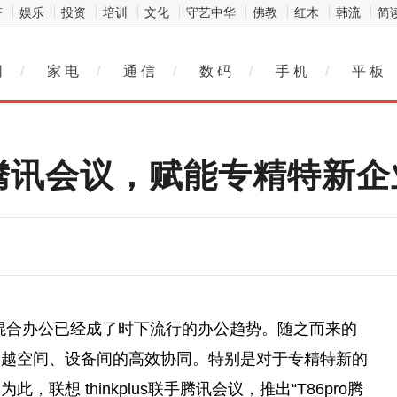
济
娱乐
投资
培训
文化
守艺中华
佛教
红木
韩流
简
网
/
家 电
/
通 信
/
数 码
/
手 机
/
平 板
s牵手腾讯会议，赋能专精特
混合办公已经成了时下流行的办公趋势。随之而来的
跨越空间、设备间的高效协同。特别是对于专精特新的
想 thinkplus联手腾讯会议，推出“T86pro腾