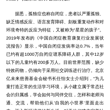
据悉，孤独症也称自闭症，患者以严重孤独、
缺乏情感反应、语言发育障碍、刻板重复动作和对
环境奇特的反应为特征，又被称为“星星的孩子”。
2019年发布的《
中国
自闭症教育康复行业发展状
况报告》显示，
中国
自闭症发病率达0.7%，当年
已约有超1000万自闭症谱系障碍人群，其中12岁
以下的儿童约有200多万人。目前世界范围，缺少
特效药物，仍倾向于采用社交训练进行治疗。北京
亿未来慈善基金会秘书长任怡女士介绍到，“为儿
童打造正常的生活学
习
环境，从小建立属于常态社
会
的
归属感，学会如何与同伴交往，怎样和老师沟
通、交流，帮助他们从'自我的小世界’里面走出