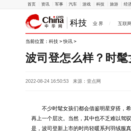
首页
资讯
军事
汽车
游戏
科技
旅游
经
科技
业 界
/
互联
当前位置：
科技
>
快讯
>
波司登怎么样？时髦
2022-08-24 16:50:53
来源：壹点网
不少时髦女孩们都会借鉴明星穿搭，
再上一个层次。当然，其中也不乏难以驾
是，波司登新上市的时尚轻暖系列羽绒服