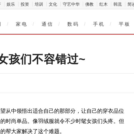
济
娱乐
投资
培训
文化
守艺中华
佛教
红木
韩流
简
网
/
家 电
/
通 信
/
数 码
/
手 机
/
平 板
女孩们不容错过~
希望从中领悟出适合自己的那部分，让自己的穿衣品位
驭的时尚单品。像羽绒服就令不少时髦女孩们头疼。但
真的帮大家解决了这个难题。