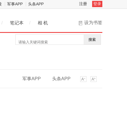
注册
登录
读
军事APP
头条APP
设为书签
/
笔记本
/
相 机
搜索
军事APP
头条APP