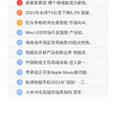
探索新赛道 哪个领域能成为家电...
1
2021年全球TV出货下降6.2% 面板...
2
巨头争相布局全屋智能 市场向AI...
3
Mini LED市场不及预期 产业陷...
4
海南省市场监管局抽查10批次快热...
5
智能化开辟产品创新边界 智能坐...
6
中国制造主导高端冰箱 进入新一...
7
苹果或正开发Apple Music新功能...
8
欧洲智能手机2021年“现状”：三...
9
小米冲击高端市场再加码 雷军：...
10