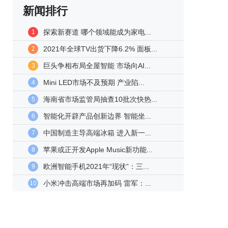
新闻排行
探索新赛道 哪个领域能成为家电...
1
2021年全球TV出货下降6.2% 面板...
2
巨头争相布局全屋智能 市场向AI...
3
Mini LED市场不及预期 产业陷...
4
海南省市场监管局抽查10批次快热...
5
智能化开辟产品创新边界 智能坐...
6
中国制造主导高端冰箱 进入新一...
7
苹果或正开发Apple Music新功能...
8
欧洲智能手机2021年“现状”：三...
9
小米冲击高端市场再加码 雷军：...
10