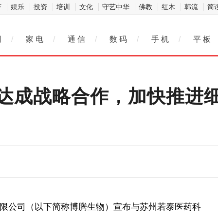
济
娱乐
投资
培训
文化
守艺中华
佛教
红木
韩流
简
网
/
家 电
/
通 信
/
数 码
/
手 机
/
平 板
达成战略合作，加快推进细
药有限公司（以下简称博腾生物）宣布与苏州若泰医药科