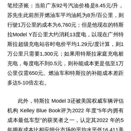
笔经济账：当前广东92号汽
油价
格是8.45元/升，
苏先生此前所开燃油车
平
均油耗为8升/百公里，则
行驶1万公里的成本为6,760元；但是他现在的特斯
拉Model Y百公里大约消耗13度电，以现在广州特
斯拉超级充
电站
谷时电价
平
均1.29元/度计算，则1
万公里只需要1,300元；如果用特斯拉家庭充电桩
充电，每度电不到0.5元，则补能成本更是低至1万
公里仅需650元。燃油车和特斯拉的补能成本差距
多达5-10倍左右。
此外，特斯拉 Model 3还被美国权威车辆评估
机构 Kelley Blue Book评为2022 年度“5年内拥有
成本最低车型”的获奖者之一，认定其2022 年的5
年拥有成本比相应细分市场的
平
均水
平
低16,411美