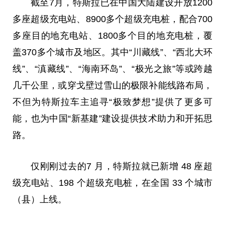
截至7月，特斯拉已在
中国
大陆建设开放1200
多座超级充
电站
、8900多个超级充电桩，配合700
多座目的地充
电站
、1800多个目的地充电桩，覆
盖370多个城市及地区。其中“川藏线”、“西北大环
线”、“滇藏线”、“海南环岛”、“极光之旅”等或跨越
几千公里，或穿戈壁过雪山的极限补能线路布局，
不但为特斯拉车主追寻“极致梦想”提供了更多可
能，也为
中国
“新基建”建设提供技术助力和开拓思
路。
仅刚刚过去的7 月，特斯拉就已新增 48 座超
级充
电站
、198 个超级充电桩，在全国 33 个城市
（县）上线。