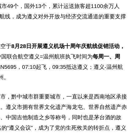
市49个，国外13个，累计运送旅客超1100余万人
温州航线，成为遵义对外开放与经济交流通道的重要支撑
航空于
8月28日开展遵义机场十周年庆航线促销活动，
中国联合航空遵义=温州航班执飞时间为
每周一、周
5695，07:10起飞，09:35抵达遵义；遵义-温州航
温州。
城市，黔中城市群重要城市，一直以来是西南地区承接
纽。遵义市拥有世界文化遗产海龙屯、世界自然遗产赤
乡、中国吉他制造之乡等称号，同时也是茅台酒的故
名的“遵义会议”，成为了党
的
生死攸关的转折点，遵义