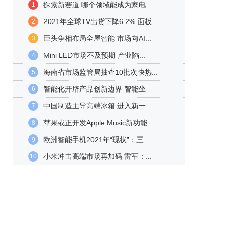
探索新赛道 哪个领域能成为家电...
1
2021年全球TV出货下降6.2% 面板...
2
巨头争相布局全屋智能 市场向AI...
3
Mini LED市场不及预期 产业陷...
4
海南省市场监管局抽查10批次快热...
5
智能化开辟产品创新边界 智能坐...
6
中国制造主导高端冰箱 进入新一...
7
苹果或正开发Apple Music新功能...
8
欧洲智能手机2021年“现状”：三...
9
小米冲击高端市场再加码 雷军：...
10