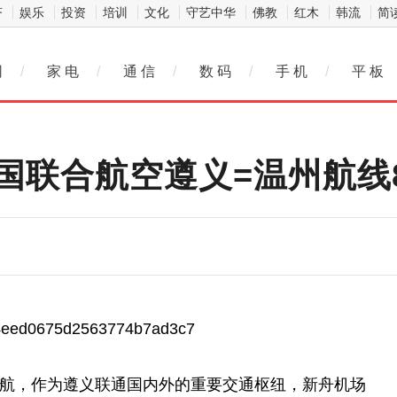
济
娱乐
投资
培训
文化
守艺中华
佛教
红木
韩流
简
网
/
家 电
/
通 信
/
数 码
/
手 机
/
平 板
国联合航空遵义=温州航线8
功首航，作为遵义联通国内外的重要交通枢纽，新舟机场