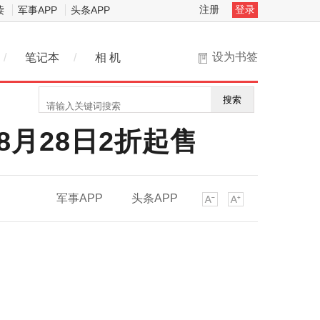
注册
登录
读
军事APP
头条APP
设为书签
/
笔记本
/
相 机
搜索
月28日2折起售
军事APP
头条APP