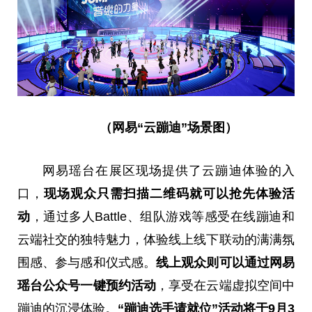
（网易“云蹦迪”场景图）
网易瑶台在展区现场提供了云蹦迪体验的入
口，
现场观众只需扫描二维码就可以抢先体验活
动
，通过多人Battle、组队游戏等感受在线蹦迪和
云端社交的独特魅力，体验线上线下联动的满满氛
围感、参与感和仪式感。
线上观众则可以通过
网易
瑶台公众号一键预约活动
，享受在云端虚拟空间中
蹦迪的沉浸体验。
“蹦迪选
手请就位”活动将于
9
月
3