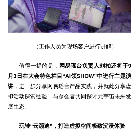
（工作人员为现场客户进行讲解）
值得一提的是
，
网易瑶台负责人
刘柏
还将于
9
月
3
日在大会
特色
栏目“AI领SHOW”中进行主题演
讲
，进一步分享网易瑶台产品实践，并就此分享虚
拟活动探索经验，与参会者共同探讨元宇宙未来发
展生态。
玩转“云蹦迪”，打造虚拟空间极致沉浸体验