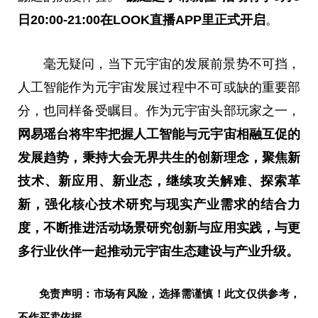
日
20:00-21:00
在
LOOK
直播
APP
里正式开启
。
毫无疑问，当下元宇宙的发展前景势不可挡，
人工智能作为元宇宙发展过程中不可或缺的重要部
分，也同样备受瞩目。作为元宇宙头部玩家之一，
网易瑶台将牢牢
把握人工智能与元宇宙相融互促的
发展趋势
，
秉持大会
无界共生的创新理念
，聚焦
新
技术、新应用、新业态
，继续攻关解难、
探索革
新，强化
核心技术研究与现实产业需求的结合力
度，
不断
推进活动场景研究创新与应用实践，与更
多行业伙伴一起推动元宇宙生态建设与产业升级。
免责声明：市场有风险，选择需谨慎！此文仅供参考，
不作买卖依据。