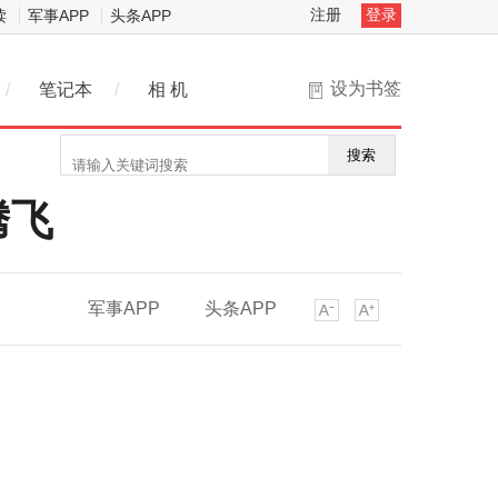
注册
登录
读
军事APP
头条APP
设为书签
/
笔记本
/
相 机
搜索
腾飞
军事APP
头条APP