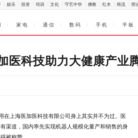
济
娱乐
投资
培训
文化
守艺中华
佛教
红木
韩流
简
网
/
家 电
/
通 信
/
数 码
/
手 机
/
平 板
加医科技助力大健康产业
话用在上海医加医科技有限公司身上其实并不为过。医
自有渠道，国内率先实现机器人规模化量产和销售的身
值得被称赞。