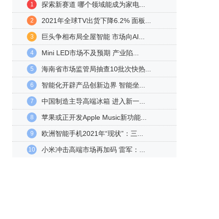
探索新赛道 哪个领域能成为家电...
1
2021年全球TV出货下降6.2% 面板...
2
巨头争相布局全屋智能 市场向AI...
3
Mini LED市场不及预期 产业陷...
4
海南省市场监管局抽查10批次快热...
5
智能化开辟产品创新边界 智能坐...
6
中国制造主导高端冰箱 进入新一...
7
苹果或正开发Apple Music新功能...
8
欧洲智能手机2021年“现状”：三...
9
小米冲击高端市场再加码 雷军：...
10