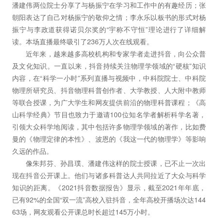
潘建伟两位院士分享了与杨振宁在学习和工作中的有趣经历；张
朝阳表达了自己对杨振宁的敬仰之情；李永乐以板书的形式对杨
振宁与李政道获得诺贝尔奖的“宇称不守恒”理论进行了详细解
读。本场直播最终吸引了236万人次在线观看。
近年来，越来越多高校机构和专家学者走进抖音，向公众普
及文化知识。一直以来，抖音持续关注物理学领域的“硬核”知识
内容，在“科学一小时”系列直播与视频中，中科院院士、中科院
物理所研究员、抖音物理科普创作者、大学教授、人大附中教师
等联合授课，为广大学生和网友提供前沿的物理科普课程；《高
山科学经典》节目也致力于邀请100位知名学者解析科学名著，
引领大众科学地阅读，其中包括许多物理学领域的著作，比如费
曼的《物理定律的本性》、波恩的《我这一代的物理学》等影响
久远的作品。
像朱邦芬、孙昌璞、潘建伟这样的院士授课，已不止一次出
现在抖音公开课上。他们与诸多科普达人共同拉近了大众与科学
知识的距离。《2021抖音数据报告》显示，截至2021年年底，
已有92%的全国“双一流”高校入驻抖音，全年高校开播场次达144
63场，网友观看公开课总时长超过145万小时。