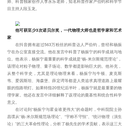
师、科普独家创作人李永乐老师，知名科普作家严伯钧和科学节
目主持人段玉龙。
他可获至少3次诺贝尔奖，一代物理大师也是哲学家和艺术
家
在抖音拥有超过563万粉丝的科普达人严伯钧，曾经和杨振
宁在办公室直接交流。他在发言中科普了杨振宁的科学成就与地
位。他表示，杨振宁最重要的科学成就是“杨-米尔斯规范理论”，
该理论对粒子物理、量子场论、数学都是影响巨大的。他补充，
从整个科学史，尤其是理论物理来看，杨振宁与牛顿、麦克斯
韦、爱因斯坦、海森堡、薛定谔等都是人类追求真理道路上最耀
眼的指路明灯。如果特指20世纪后半叶，杨振宁就是最重要的物
理学家。他还在发言中详细解释了该理论的奠基性和统合性科学
意义。
在讨论到“杨振宁与霍金谁更伟大”的命题时，中科院院士孙
昌璞从“杨-米尔斯规范场理论”、“宇称不守恒”、“统计物理（演生
论）”的三大革命性理论，分析了杨先生的学术贡献，表示这三大