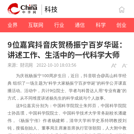
科技
业界
互联网
行业
通信
科学
创业
9位嘉宾抖音庆贺杨振宁百岁华诞：
讲述工作、生活中的一代科学大师
来源：财讯网
2022-10-10 18:03:56
为庆祝杨振宁100周岁生日，近日，抖音联合@高山科学经
典 组织了一场主题为“科学大家杨振宁百岁华诞”的科学公开课直
播活动。活动中，共计9位院士、学者与科普达人用“专业有趣”的
方式，从不同维度讲述杨先生的科学成就与个人故事。
这9位嘉宾分别为：中国科学院院士朱邦芬，中国科学院院
士孙昌璞，中国科学院院士、中国科学技术大学常务副校长潘建
伟，《杨振宁传》作者杨建邺，清华大学科学史系特聘教授刘
钝，搜狐创始人、董事局主席兼首席执行官张朝阳，人大附中教