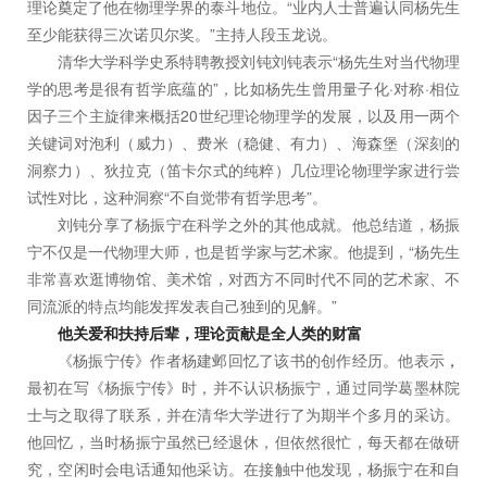
理论奠定了他在物理学界的泰斗地位。“业内人士普遍认同杨先生
至少能获得三次诺贝尔奖。”主持人段玉龙说。
清华大学科学史系特聘教授刘钝刘钝表示“杨先生对当代物理
学的思考是很有哲学底蕴的”，比如杨先生曾用量子化·对称·相位
因子三个主旋律来概括20世纪理论物理学的发展，以及用一两个
关键词对泡利（威力）、费米（稳健、有力）、海森堡（深刻的
洞察力）、狄拉克（笛卡尔式的纯粹）几位理论物理学家进行尝
试性对比，这种洞察“不自觉带有哲学思考”。
刘钝分享了杨振宁在科学之外的其他成就。他总结道，杨振
宁不仅是一代物理大师，也是哲学家与艺术家。他提到，“杨先生
非常喜欢逛博物馆、美术馆，对西方不同时代不同的艺术家、不
同流派的特点均能发挥发表自己独到的见解。”
他关爱和扶持后辈，理论贡献是全人类的财富
《杨振宁传》作者杨建邺回忆了该书的创作经历。他表示
，
最初在写《杨振宁传》时，并不认识杨振宁，通过同学葛墨林院
士与之取得了联系，并在清华大学进行了为期半个多月的采访。
他回忆，当时杨振宁虽然已经退休，但依然很忙，每天都在做研
究，空闲时会电话通知他采访。在接触中他发现，杨振宁在和自