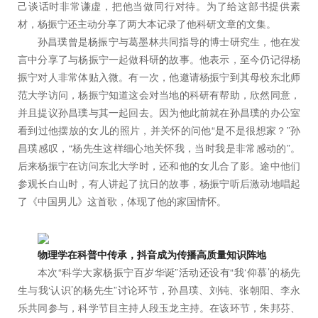
己谈话时非常谦虚，把他当做同行对待。为了给这部书提供素
材，杨振宁还主动分享了两大本记录了他科研文章的文集。
孙昌璞曾是杨振宁与葛墨林共同指导的博士研究生，他在发
言中分享了与杨振宁一起做科研
的
故事。他表示，至今仍记得杨
振宁对人非常体贴入微。有一次，他邀请杨振宁到其母校东北师
范大学访问，杨振宁知道这会对当地的科研有帮助，欣然同意，
并且提议孙昌璞与其一起回去。因为他此前就在孙昌璞的办公室
看到过他摆放的女儿的照片，并关怀的问他“是不是很想家？”孙
昌璞感叹，“杨先生这样细心地关怀我，当时我是非常感动的”。
后来杨振宁在访问东北大学时，还和他的女儿合了影。途中他们
参观长白山时，有人讲起了抗日的故事，杨振宁听后激动地唱起
了《中国男儿》这首歌，体现了他的家国情怀。
物理学在科普中传承，抖音成为传播高质量知识阵地
本次“科学大家杨振宁百岁华诞”活动还设有“我‘仰慕’的杨先
生与我‘认识’的杨先生”讨论环节，孙昌璞、刘钝、张朝阳、李永
乐共同参与，科学节目主持人段玉龙主持。在该环节，朱邦芬、