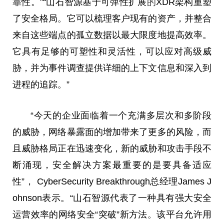
靠
性
。”“山石智源基于可弹
性
扩展
的
XDR架构重塑
了安全格局。它可以梳理客户现有的资产，并整合
来自这些端点的孤立数据以最大限度地提高效率。
它具有足够的可塑
性
和灵活
性
，可以应对高级威
胁，并为事件
调查
提供详细的上下文信息和深入到
进程的追踪。”
“今天的企业面临着一个充满多层次和多阶段
的威胁，网络暴露面的增加带来了更多的风险，而
且威胁格局正在迅速变化，新的威胁和攻击手段不
断涌现，安全解决方案最重要的是要具备适应
性
”， CyberSecurity Breakthrough
总
经理James J
ohnson表示。“山石智源代表了一种具有强大安全
运营效率的网络安全“突破”新方法。该
平
台
允许用