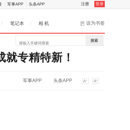
注册
登录
读
军事APP
头条APP
设为书签
/
笔记本
/
相 机
搜索
”成就专精特新！
军事APP
头条APP