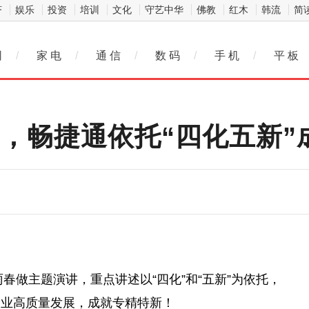
济
娱乐
投资
培训
文化
守艺中华
佛教
红木
韩流
简
网
/
家 电
/
通 信
/
数 码
/
手 机
/
平 板
布，畅捷通依托“四化五新
雨春做主题演讲，重点讲述以“四化”和“五新”为依托，
企业高质量发展，成就专精特新！