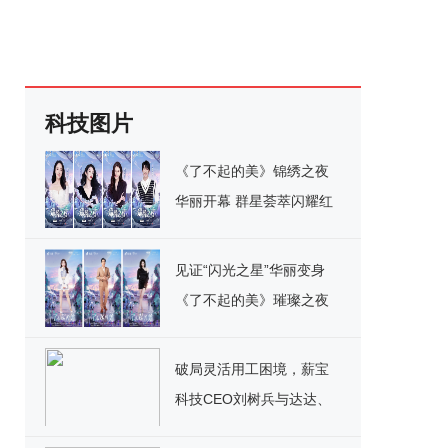
科技图片
《了不起的美》锦绣之夜
华丽开幕 群星荟萃闪耀红
毯
见证“闪光之星”华丽变身
《了不起的美》璀璨之夜
即将魅力开启
破局灵活用工困境，薪宝
科技CEO刘树兵与达达、
美团等论道即配行业保障