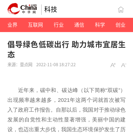
科技
业界
互联网
行业
通信
科学
创业
倡导绿色低碳出行 助力城市宜居生
态
来源：壹点网
2022-11-08 18:27:22
近
年来，碳中和、碳达峰（以下简称“双碳”）
出现频率越来越多，2021年这两个词就首次被写
入了
政府
工作报告。自那以后，我国对于推动绿色
发展的自觉
性
和主动
性
显著增强，美丽
中国
的建
设，也迈出重大步伐，我国生态环境保护发生了历