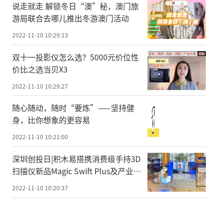
说走就走 解锁冬日“澳”秘，澳门旅
游局联合去哪儿推出冬游澳门活动
2022-11-10 10:29:13
双十一投影仪怎么选？5000元价位性
价比之选当贝X3
2022-11-10 10:29:27
随心随动，随时“要炼”——坚持健
身，比你想象的更容易
2022-11-10 10:21:00
深圳创投日|积木易搭携消费级手持3D
扫描仪新品Magic Swift Plus及产业元
宇宙整体解决方案精彩亮相
2022-11-10 10:20:37