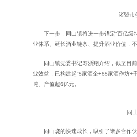
诸暨市
下一步，同山镇将进一步锚定“百亿级
业体系、延长酒业链条、提升酒业价值，不
同山镇党委
书记
寿浙翔介绍
，
截至目
业效益，已构建起“5家酒企+65家酒作坊+千
吨、产值超6亿元。
同
同山烧的快速成长，吸引了诸多合作