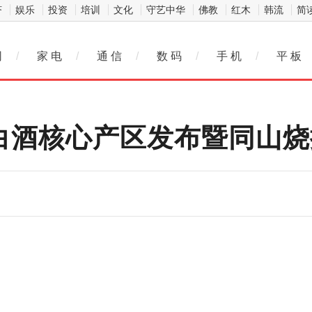
济
娱乐
投资
培训
文化
守艺中华
佛教
红木
韩流
简
网
/
家 电
/
通 信
/
数 码
/
手 机
/
平 板
省白酒核心产区发布暨同山