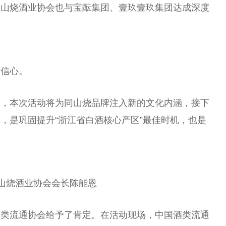
同山烧酒业
协会
也与宝酝集团、壹玖壹玖集团达成深度
。
满信心。
示，本次活动将为同山烧品牌注入新的文化内涵，接下
，是巩固提升“浙江省白酒核心产区”最佳时机，也是
山烧酒业
协会
会长
陈能恩
酒类流通
协会
给予了肯定。在活动现场，
中国
酒类流通