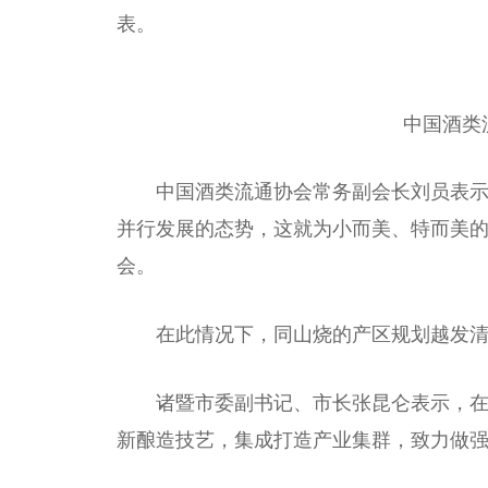
表。
中国
酒类
中国
酒类流通
协会
常务副
会长
刘员表
并行发展的态势，这就为小而美、特而美
会。
在此情况下，同山烧的产区规划越发
诸暨市委副
书记
、
市长
张昆仑表示，
新酿造技艺，集成打造产业集群，致力做强