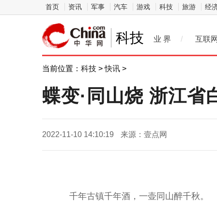
首页
资讯
军事
汽车
游戏
科技
旅游
经
科技
业 界
/
互联
当前位置：
科技
>
快讯
>
蝶变·同山烧 浙江
2022-11-10 14:10:19
来源：壹点网
千年古镇千年酒，一壶同山醉千秋。