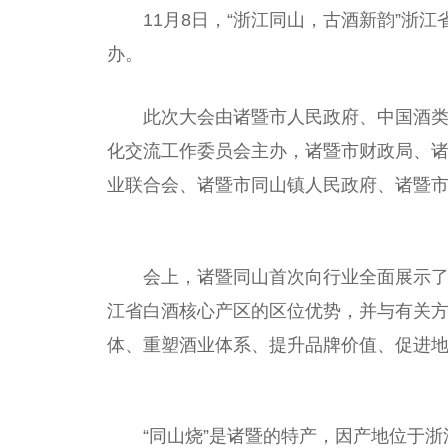
11月8日，“浙江同山，古酒新韵”浙
办。
此次大会由诸暨市
人民
政府
、
中国
酒
化交流工作
委员
会主办，诸暨市财政局、
业联合会、诸暨市同山镇
人民
政府
、诸暨
会上，诸暨同山首次向行业全面展示
江省白酒核心产区的区位优势，并与有关
体、重塑酒业体系、提升品牌价值、促进
“同山烧”是诸暨的特产，因产地位于