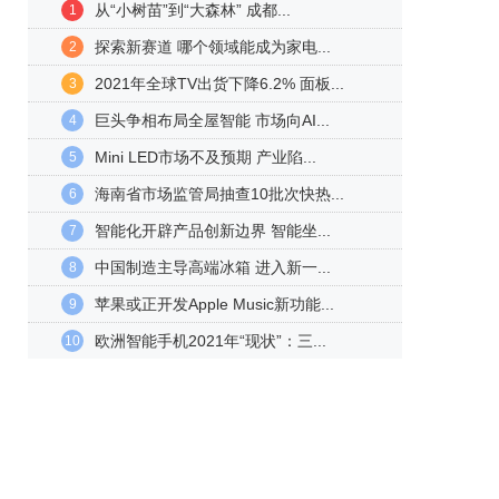
从“小树苗”到“大森林” 成都...
1
探索新赛道 哪个领域能成为家电...
2
2021年全球TV出货下降6.2% 面板...
3
巨头争相布局全屋智能 市场向AI...
4
Mini LED市场不及预期 产业陷...
5
海南省市场监管局抽查10批次快热...
6
智能化开辟产品创新边界 智能坐...
7
中国制造主导高端冰箱 进入新一...
8
苹果或正开发Apple Music新功能...
9
欧洲智能手机2021年“现状”：三...
10