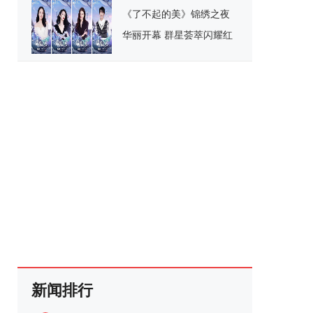
《了不起的美》锦绣之夜
华丽开幕 群星荟萃闪耀红
毯
新闻排行