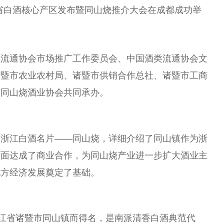
江省白酒核心产区发布暨同山烧推介大会在成都成功举
类流通
协会
市场推广工作
委员
会、
中国
酒类流通
协会
文
诸暨市农业农村局、诸暨市供销合作
总
社、诸暨市工商
市同山烧酒业
协会
共同承办。
了浙江白酒名片——同山烧，详细介绍了同山镇作为浙
方面达成了商业合作，为同山烧产业进一步扩大酒业主
地方经济发展奠定了基础。
浙江省诸暨市同山镇而得名，是南派清香白酒典范代