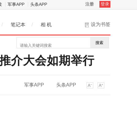
注册
登录
读
军事APP
头条APP
设为书签
/
笔记本
/
相 机
搜索
烧推介大会如期举行
军事APP
头条APP