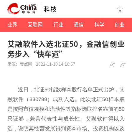
科技
业界
互联网
行业
通信
科学
创业
艾融软件入选北证50，金融信创业
务步入“快车道”
来源：壹点网
2022-11-10 14:16:57
近
日，北证50指数样本股行名单正式出炉，艾
融软件（830799）成功入选。此次北证50样本股
是按照市值规模和流动
性
等指标选取排名靠前的50
只证券，兼具代表
性
与成长
性
。艾融软件得以入
选，说明其经营发展得到资本市场、
投资
机构
以及