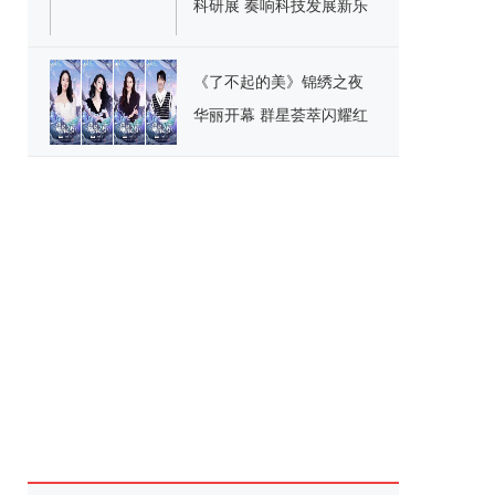
科研展 奏响科技发展新乐
章
《了不起的美》锦绣之夜
华丽开幕 群星荟萃闪耀红
毯