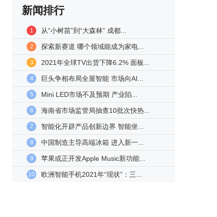
新闻排行
从“小树苗”到“大森林” 成都...
1
探索新赛道 哪个领域能成为家电...
2
2021年全球TV出货下降6.2% 面板...
3
巨头争相布局全屋智能 市场向AI...
4
Mini LED市场不及预期 产业陷...
5
海南省市场监管局抽查10批次快热...
6
智能化开辟产品创新边界 智能坐...
7
中国制造主导高端冰箱 进入新一...
8
苹果或正开发Apple Music新功能...
9
欧洲智能手机2021年“现状”：三...
10