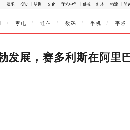
济
娱乐
投资
培训
文化
守艺中华
佛教
红木
韩流
简
网
/
家 电
/
通 信
/
数 码
/
手 机
/
平 板
勃发展，赛多利斯在阿里