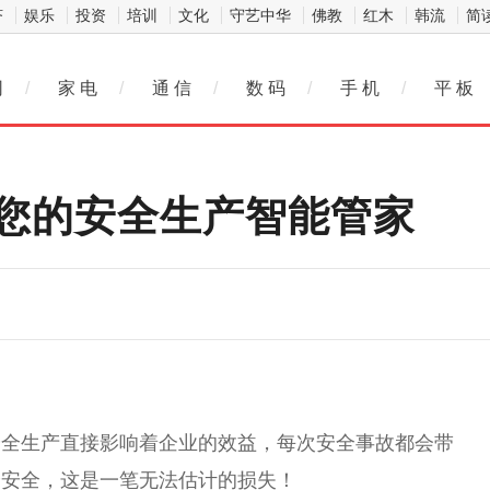
济
娱乐
投资
培训
文化
守艺中华
佛教
红木
韩流
简
网
/
家 电
/
通 信
/
数 码
/
手 机
/
平 板
您的安全生产智能管家
安全生产直接影响着企业的效益，每次安全事故都会带
身安全，这是一笔无法估计的损失！