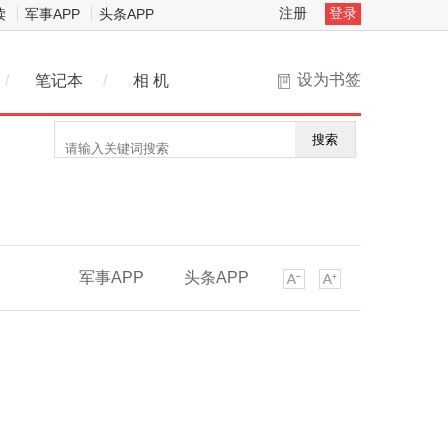
注册
登录
读
军事APP
头条APP
设为书签
/
笔记本
/
相 机
搜索
军事APP
头条APP