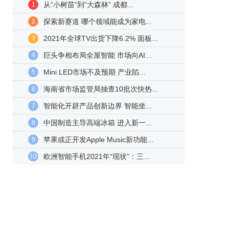
从“小树苗”到“大森林” 成都...
1
探索新赛道 哪个领域能成为家电...
2
2021年全球TV出货下降6.2% 面板...
3
巨头争相布局全屋智能 市场向AI...
4
Mini LED市场不及预期 产业陷...
5
海南省市场监管局抽查10批次快热...
6
智能化开辟产品创新边界 智能坐...
7
中国制造主导高端冰箱 进入新一...
8
苹果或正开发Apple Music新功能...
9
欧洲智能手机2021年“现状”：三...
10