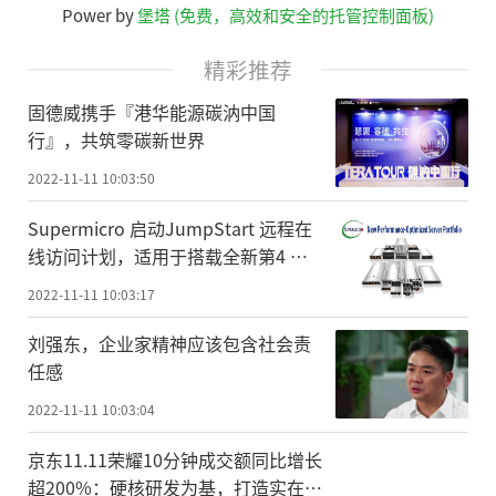
Power by
堡塔 (免费，高效和安全的托管控制面板)
精彩推荐
固德威携手『港华能源碳汭中国
行』，共筑零碳新世界
2022-11-11 10:03:50
Supermicro 启动JumpStart 远程在
线访问计划，适用于搭载全新第4 代
AMD EPYC™ 处理器的H13 系统产品
2022-11-11 10:03:17
组合
刘强东，企业家精神应该包含社会责
任感
2022-11-11 10:03:04
京东11.11荣耀10分钟成交额同比增长
超200%：硬核研发为基，打造实在体