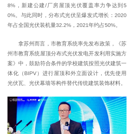
8%，新建公建/厂房屋顶
光伏
覆盖率力争达到5
0%。与此同时，分布式
光伏
呈爆发式增长：2020
年占全国
光伏
装机量32.2%，2021年约占50%。
拿苏州而言，市教育系统率先发布政策，《苏
州市教育系统屋顶分布式
光伏
发电开发利用实施方
案》中，鼓励符合条件的学校建筑按照
光伏
建筑一
体化（BIPV）进行屋顶和外立面设计，优先使用
光伏
瓦、
光伏
幕墙等构件替代传统建筑装饰材料。