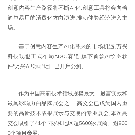
创意内容生产路径将不断AI化,创意工具将会向着
简单易用的消费化方向演进,推动体验经济进入主
场。
基于创意内容生产AI化带来的市场机遇,万兴
科技现也正式布局AIGC赛道,旗下首款AI绘图软
件“万兴AI绘画”
近
日已开启公测。
作为
中国
高新技术领域规模最大、最富实效和
最具影响力的品牌展会之一,高交会已成为国内重
要的高新技术成果展示与
交易
的专业展会,本次高
交会吸引了41个
国家
和地区超5600家展商、逾860
0个项目参展。