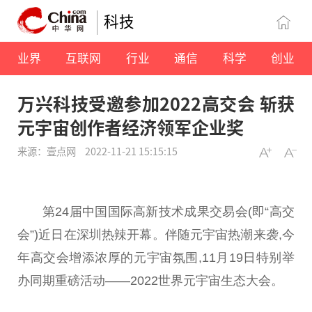
科技
业界
互联网
行业
通信
科学
创业
万兴科技受邀参加2022高交会 斩获
元宇宙创作者经济领军企业奖
来源：壹点网
2022-11-21 15:15:15
第24届
中国
国际高新技术成果
交易
会(即“高交
会”)
近
日在深圳热辣开幕。伴随
元宇宙
热潮来袭,今
年高交会增添浓厚的
元宇宙
氛围,11月19日特别举
办同期重磅活动——2022世界
元宇宙
生态大会。