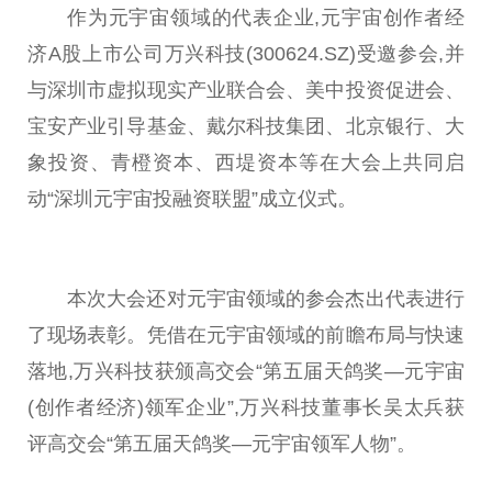
作为
元宇宙
领域的代表企业,
元宇宙
创作者经
济A股上市公司万兴科技(300624.SZ)受邀参会,并
与深圳市虚拟现实产业联合会、美中
投资
促进会、
宝安产业引导
基金
、戴尔科技集团、北京银行、大
象
投资
、青橙资本、西堤资本等在大会上共同启
动“深圳
元宇宙
投融资联盟”成立仪式。
本次大会还对
元宇宙
领域的参会杰出代表进行
了现场表彰。凭借在
元宇宙
领域的前瞻布局与快速
落地,万兴科技获颁高交会“第五届天鸽奖—
元宇宙
(创作者经济)领军企业”,万兴科技董事长吴太兵获
评高交会“第五届天鸽奖—
元宇宙
领军人物”。