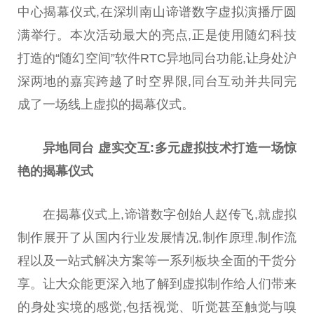
中心揭幕仪式,在深圳南山谛谱数字虚拟演播厅圆
满举行。本次活动最大的亮点,正是使用随幻科技
打造的“随幻空间”软件RTC异地同
台
功能,让身处沪
深两地的嘉宾跨越了时空界限,同
台
互动并共同完
成了一场线上虚拟的揭幕仪式。
异地同
台
虚实交互:多元虚拟技术打造一场惊
艳的揭幕仪式
在揭幕仪式上,谛谱数字创始人赵传飞,就虚拟
制作展开了从国内行业发展情况,制作原理,制作流
程以及一站式解决方案等一系列板块全面的干货分
享。让大众能更深入地了解到虚拟制作给人们带来
的身处实境的感觉,包括视觉、听觉甚至触觉与嗅