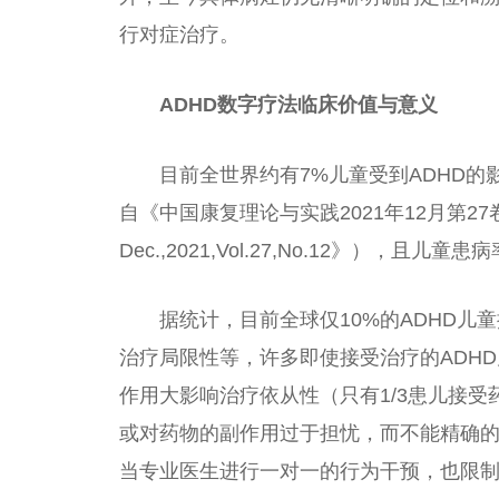
行对症治疗。
ADHD数字疗法临床价值与意义
目前全世界约有7%儿童受到ADHD的
自《
中国
康复理论与实践2021年12月第27卷第12期C
Dec.,2021,Vol.27,No.12》），且儿
据统计，目前全球仅10%的ADHD儿
治疗局限
性
等，许多即使接受治疗的ADH
作用大影响治疗依从
性
（只有1/3患儿接
或对药物的副作用过于担忧，而不能精确
当专业医生进行一对一的行为干预，也限制