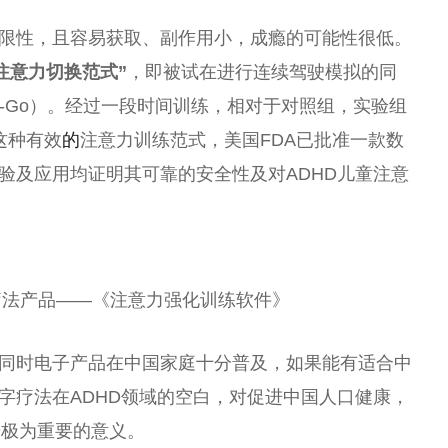
限
性
，且容易获取、副作用小，成瘾的可能
性
很低。
注意力切换范式”
，即被试在进行连续驾驶模拟的同
No-Go）。经过一段时间训练，相对于对照组，实验组
这种有效
的
注意力训练范式，美国FDA已批准一款数
试验及应用均证明其可靠的安全
性
及对ADHD儿童注意
疗法产品——《注意力强化训练软件》
同时电子产品在
中国
家庭十分普及，如果能有适合
中
字疗法在ADHD领域的空白，对促进
中国
人口健康，
着极为
重要
的意义。