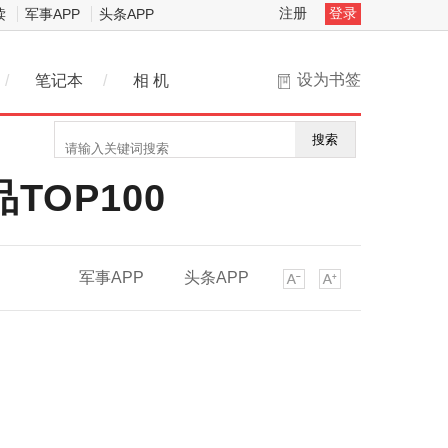
注册
登录
读
军事APP
头条APP
设为书签
/
笔记本
/
相 机
搜索
OP100
军事APP
头条APP