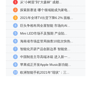
从“小树苗”到“大森林” 成都...
1
探索新赛道 哪个领域能成为家电...
2
2021年全球TV出货下降6.2% 面板...
3
巨头争相布局全屋智能 市场向AI...
4
Mini LED市场不及预期 产业陷...
5
海南省市场监管局抽查10批次快热...
6
智能化开辟产品创新边界 智能坐...
7
中国制造主导高端冰箱 进入新一...
8
苹果或正开发Apple Music新功能...
9
欧洲智能手机2021年“现状”：三...
10