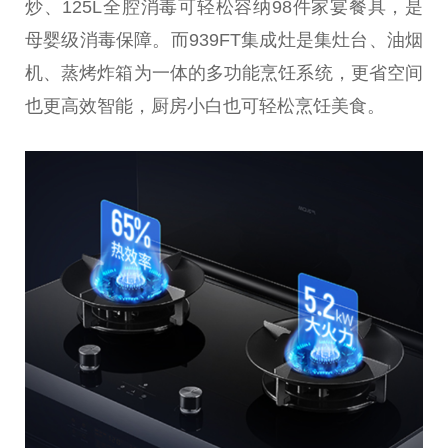
炒、125L全腔消毒可轻松容纳98件家宴餐具，是
母婴级消毒保障。而939FT集成灶是集灶台、油烟
机、蒸烤炸箱为一体的多功能烹饪系统，更省空间
也更高效智能，厨房小白也可轻松烹饪美食。