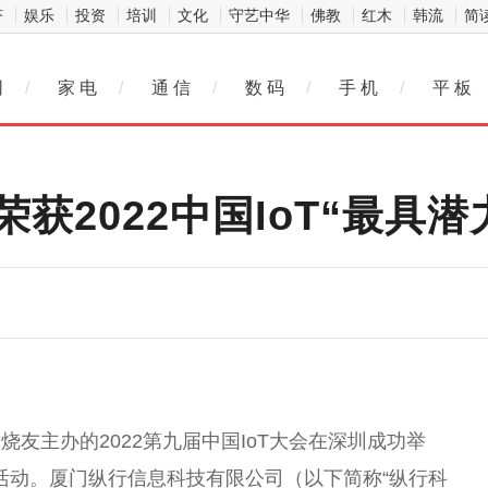
济
娱乐
投资
培训
文化
守艺中华
佛教
红木
韩流
简
网
/
家 电
/
通 信
/
数 码
/
手 机
/
平 板
获2022中国IoT“最具潜
友主办的2022第九届
中国
IoT大会在深圳成功举
奖活动。厦门纵行信息科技有限公司（以下简称“纵行科