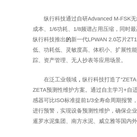
纵行科技通过自研Advanced M-FS
成本、1/6功耗、1/8频谱占用压缩，同时最高
纵行科技推出
的
新一代LPWAN 2.0芯片ZT
低、功耗低、灵敏度高、体积小、扩展
性
踪、
资产管理
、无人抄表等应用场景。
在泛工业领域
，
纵行科技打造了“ZETA
ZETA预测
性
维护方案。通过自主学
习
+自
感器可比ISO标准提前1/3全寿命周期报
进行预警，实现设备预测
性
维护，确保企业
暹罗水泥集团、南方水泥、威立雅等国内