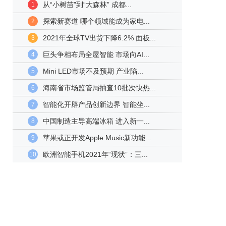
从“小树苗”到“大森林” 成都...
1
探索新赛道 哪个领域能成为家电...
2
2021年全球TV出货下降6.2% 面板...
3
巨头争相布局全屋智能 市场向AI...
4
Mini LED市场不及预期 产业陷...
5
海南省市场监管局抽查10批次快热...
6
智能化开辟产品创新边界 智能坐...
7
中国制造主导高端冰箱 进入新一...
8
苹果或正开发Apple Music新功能...
9
欧洲智能手机2021年“现状”：三...
10