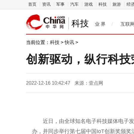
首页
资讯
军事
汽车
游戏
科技
旅游
经
科技
业 界
/
互联
当前位置：
科技
>
快讯
>
创新驱动，纵行科技荣
2022-12-16 10:42:47
来源：壹点网
近
日，由全球知名电子科技媒体电子发烧
办，并同步举行第七届
中国
IoT创新奖颁