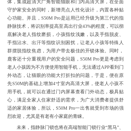
体，集成超清大广角智能猫眼和门内高清大屏，在全面
守护家安全的同时，新增亮点人性化设计，内置各种贴
心功能。并且，S50M Pro是运用已经升级为第三代的指
静脉技术，将识别率提高至高出行业43%
的
程度，可以彻
底解决老人指纹磨损，小孩指纹浅嫩，以及手指脱皮、
手指沾水、出汗等指纹识别困扰，让老人小孩等特殊人
群摆脱指纹焦虑，为用户带去极佳的开锁体验。同时，
鹿客还十分重视用户的安全问题，S50M Pro更是考虑到
老人小孩因为不方便使用智能手机，无法通过APP看到门
外动态，让猫眼的功能大打折扣的问题，于是，便在原
先S50M的基础上增加4寸室内高清大屏，使老人小孩不
用手机，就可以在通过门内屏幕查看门外动态，极具贴
心，满足全家人住家舒适的需求，为广大消费者提供舒
适的家居体验，所以，S50M Pro一出售就受到市场的强
烈欢迎，尤其是有老有小家庭的青睐。
未来，指静脉门锁也将在高端智能门锁行业“黑马”、