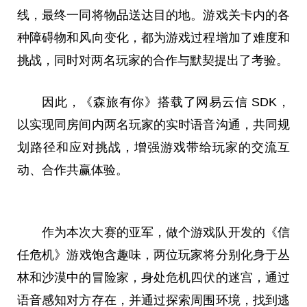
线，最终一同将物品送达目的地。游戏关卡内的各
种障碍物和风向变化，都为游戏过程增加了难度和
挑战，同时对两名
玩家
的合作与默契
提出
了考验。
因此，《森旅有你》搭载了网易云信 SDK，
以实现同房间内两名
玩家
的实时语音沟通，共同规
划路径和应对挑战，增强游戏带给
玩家
的交流互
动、合作共赢体验。
作为本次
大赛
的亚军，做个游戏队开发的《信
任
危机
》游戏饱含趣味，两位
玩家
将分别化身于丛
林和沙漠中的冒险家，身处
危机
四伏的迷宫，通过
语音感知对方存在，并通过探索周围环境，找到逃