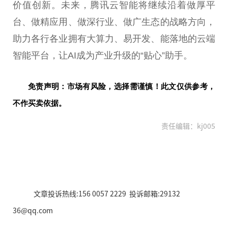
价值创新。未来，腾讯云智能将继续沿着做厚
平
台
、做精应用、做深行业、做广生态的战略方向，
助力各行各业拥有大算力、易开发、能落地的云端
智能
平
台
，让AI成为产业升级的“贴心”助手。
免责声明：市场有风险，选择需谨慎！此文仅供参考，
不作买卖依据。
责任编辑：kj005
文章投诉热线:156 0057 2229 投诉邮箱:29132
36@qq.com