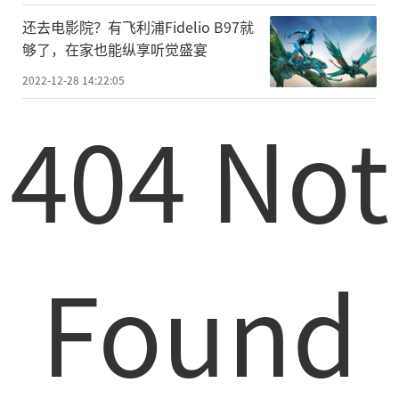
还去电影院？有飞利浦Fidelio B97就
够了，在家也能纵享听觉盛宴
2022-12-28 14:22:05
404 Not
Found