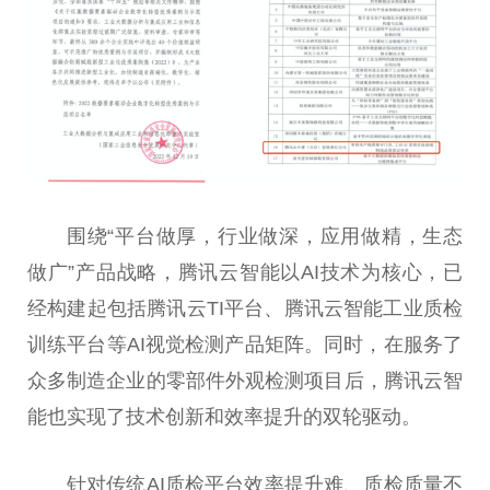
围绕“
平
台
做厚，行业做深，应用做精，生态
做广”产品战略，腾讯云智能以AI技术为核心，已
经构建起包括腾讯云TI
平
台
、腾讯云智能工业质检
训练
平
台
等AI视觉检测产品矩阵。同时，在服务了
众多制造企业的零部件外观检测项目后，腾讯云智
能也实现了技术创新和效率提升的双轮驱动。
针对传统AI质检
平
台
效率提升难、质检质量不