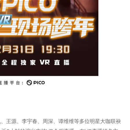
俊凯、王源、李宇春、周深、谭维维等多位明星大咖联袂