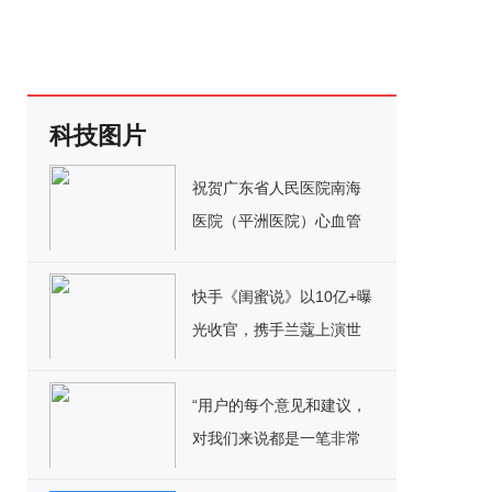
科技图片
祝贺广东省人民医院南海
医院（平洲医院）心血管
病大楼项目封顶仪式圆满
举办
快手《闺蜜说》以10亿+曝
光收官，携手兰蔻上演世
界杯“她营销”
“用户的每个意见和建议，
对我们来说都是一笔非常
宝贵的财富”