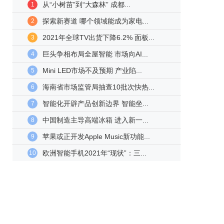
从“小树苗”到“大森林” 成都...
1
探索新赛道 哪个领域能成为家电...
2
2021年全球TV出货下降6.2% 面板...
3
巨头争相布局全屋智能 市场向AI...
4
Mini LED市场不及预期 产业陷...
5
海南省市场监管局抽查10批次快热...
6
智能化开辟产品创新边界 智能坐...
7
中国制造主导高端冰箱 进入新一...
8
苹果或正开发Apple Music新功能...
9
欧洲智能手机2021年“现状”：三...
10