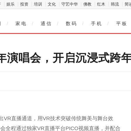
济
娱乐
投资
培训
文化
守艺中华
佛教
红木
韩流
简
网
/
家 电
/
通 信
/
数 码
/
手 机
/
平 板
跨年演唱会，开启沉浸式跨
会推出VR直播通道，用VR技术突破传统舞美与舞台效
会全程通过独家VR直播平台PICO视频直播，并配合