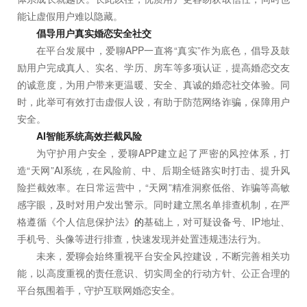
能让虚假用户难以隐藏。
倡导用户真实婚恋安全社交
在平台发展中，爱聊APP一直将“真实”作为底色，倡导及鼓
励用户完成真人、实名、学历、房车等多项认证，提高婚恋交友
的诚意度，为用户带来更温暖、安全、真诚的婚恋社交体验。同
时，此举可有效打击虚假人设，有助于防范网络诈骗，保障用户
安全。
AI智能系统高效拦截风险
为守护用户安全，爱聊APP建立起了严密的风控体系，打
造“天网”AI系统，在风险前、中、后期全链路实时打击、提升风
险拦截效率。在日常运营中，“天网”精准洞察低俗、诈骗等高敏
感字眼，及时对用户发出警示。同时建立黑名单排查机制，在严
格遵循《个人信息保护法》
的
基础上，对可疑设备号、IP地址、
手机号、头像等进行排查，快速发现并处置违规违法行为。
未来，爱聊会始终重视平台安全风控建设，不断完善相关功
能，以高度重视的责任意识、切实周全的行动方针、公正合理的
平台氛围着手，守护互联网婚恋安全。