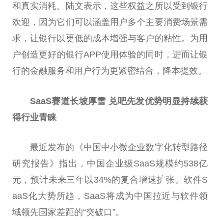
和真实消耗。陆文表示，这些权益之所以受到银行
欢迎，因为它们可以涵盖用户多个主要消费场景需
求，让银行以更低的成本增强与客户的粘
性
。为用
户创造更好的银行APP使用体验的同时，进而让银
行的
金融
服务和用户行为更紧密结合，降本提效。
SaaS赛
道长
坡厚雪 兑吧先发优势明显持续获
得行业青睐
最
近
发布的《
中国
中小
微
企业数字化转型路径
研究报告》指出，
中国
企业级SaaS规模约538亿
元，预计未来三年以34%的复合增速扩张。软件S
aaS化大势所趋，SaaS将成为
中国
拉
近
与软件领
域领先
国家
差距的“突破口”。