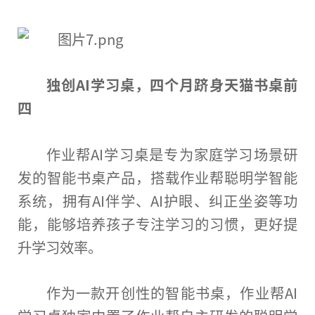
独创AI学
习
桌，四个月跻身天猫书桌前
四
作业帮AI学
习
桌是专为家庭学
习
场景研
发的智能书桌产品，搭载作业帮聪明学智能
系统，拥有AI伴学、AI护眼、纠正坐姿等功
能，能够培养孩子专注学
习
的
习
惯，更好提
升学
习
效率。
作为一款开创
性
的智能书桌，作业帮AI