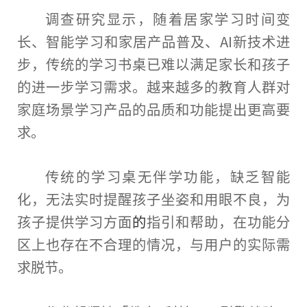
调查
研究显示，随着居家学
习
时间变
长、智能学
习
和家居产品普及、AI新技术进
步，传统的学
习
书桌已难以满足家长和孩子
的进一步学
习
需求。越来越多的教育人群对
家庭场景学
习
产品的品质和功能
提出
更高要
求。
传统的学
习
桌无伴学功能，缺乏智能
化，无法实时提醒孩子坐姿和用眼不良，为
孩子提供学
习
方面
的
指引和帮助，在功能分
区上也存在不合理的情况，与用户的实际需
求脱节。