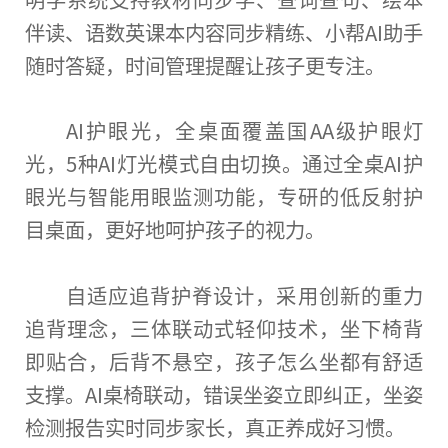
伴读、语数英课本内容同步精练、小帮AI助手
随时答疑，时间管理提醒让孩子更专注。
AI护眼光，全桌面覆盖国AA级护眼灯
光，5种AI灯光模式自由切换。通过全桌AI护
眼光与智能用眼监测功能，专研的低反射护
目桌面，更好地呵护孩子的视力。
自适应追背护脊设计，采用创新的重力
追背理念，三体联动式轻仰技术，坐下椅背
即贴合，后背不悬空，孩子怎么坐都有舒适
支撑。AI桌椅联动，错误坐姿立即纠正，坐姿
检测报告实时同步家长，真正养成好
习
惯。