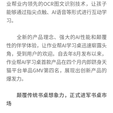
业帮业内领先的OCR图文识别技术，让孩子
能够通过指尖点触、AI语音等形式进行互动学
习
。
全新的产品理念、强大的AI
性
能和颠覆
性
的伴学体验，让作业帮AI学
习
桌迅速崭露头
角，受到用户的欢迎。自去年8月发布以来，
作业帮AI学
习
桌首款产品在四个月内即跻身天
猫
平
台
单品GMV第四名，展现出创新产品的
爆发力。
颠覆传统书桌想象力，正式进军书桌市
场