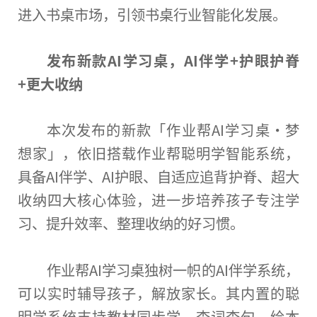
进入书桌市场，引领书桌行业智能化发展。
发布新款AI学
习
桌，AI伴学+护眼护脊
+更大收纳
本次发布的新款「作业帮AI学
习
桌·梦
想家」，依旧搭载作业帮聪明学智能系统，
具备AI伴学、AI护眼、自适应追背护脊、超大
收纳四大核心体验，进一步培养孩子专注学
习
、提升效率、整理收纳的好
习
惯。
作业帮AI学
习
桌独树一帜的AI伴学系统，
可以实时辅导孩子，解放家长。其内置的聪
明学系统支持教材同步学、查词查句、绘本