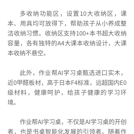
多收纳功能区，设置10大收纳区，课
本、用具均可放得下，帮助孩子从小养成整
洁收纳
习
惯。收纳区支持100+本书超大收纳
容量，各有独特的A4大课本收纳设计，大课
本收纳不悬空。
此外，作业帮AI学
习
桌甄选进口实木，
近
0甲醛板材，高于日本F4标准，远超国内E0
级材料，健康呵护，给孩子健康的学
习
环
境。
作业帮AI学
习
桌，不仅是AI学
习
桌的开创
者，也是书桌智能化发展的引领者。随着作