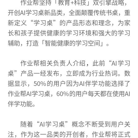
作业帮坚持「教育+科技」双引擎战略，
开创AI学
习
桌新品类，全面颠覆传统书桌，重
新定义“学
习
桌”的产品形态和理念，为家
长和孩子提供健康的学
习
环境和强大的学
习
辅助，打造「智能健康的学
习
空间」。
作业帮相关负责人介绍
，
此前“AI学
习
桌”产品一经发布，立即成为行业热词。数
据显示，50%的用户因为AI伴学功能选择了
作业帮AI学
习
桌，60%的用户每天都在使用AI
伴学功能。
随着“AI学
习
桌”概念不断受到用户关
注，作为这一品类的开创者，作业帮将正式